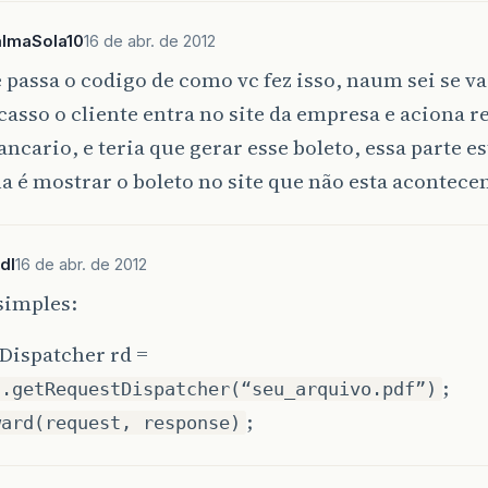
almaSola10
16 de abr. de 2012
passa o codigo de como vc fez isso, naum sei se va
asso o cliente entra no site da empresa e aciona 
ancario, e teria que gerar esse boleto, essa parte e
 é mostrar o boleto no site que não esta acontece
dl
16 de abr. de 2012
simples:
Dispatcher rd =
;
t.getRequestDispatcher(“seu_arquivo.pdf”)
;
ward(request, response)