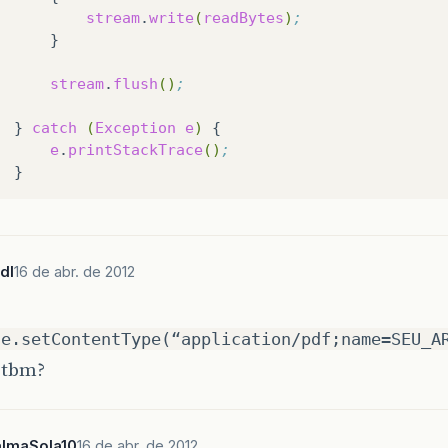
stream
.
write
(
readBytes
)
;
stream
.
flush
()
;
}
catch
(
Exception
e
)
e
.
printStackTrace
()
;
dl
16 de abr. de 2012
se.setContentType(“application/pdf;name=SEU_A
 tbm?
almaSola10
16 de abr. de 2012