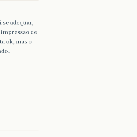
i se adequar,
reimpressao de
sta ok, mas o
ndo.