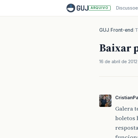
Discussoe
ARQUIVO
GUJ
Front-end
/
/
T
Baixar p
16 de abril de 2012
CristianP
Galera t
boletos 
resposta
funciona