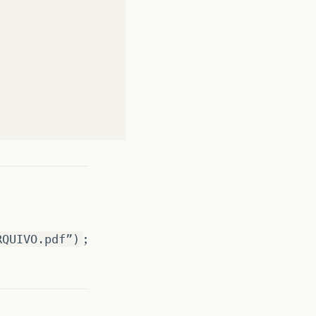
;
RQUIVO.pdf”)