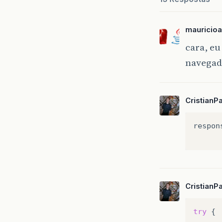
mauricioa
cara, eu
navegad
CristianP
respon
CristianP
try