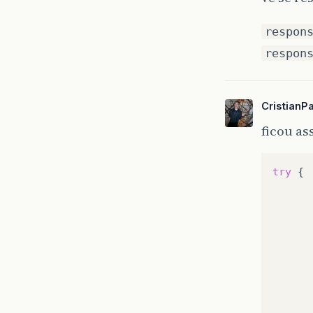
respon
respon
CristianP
ficou a
try