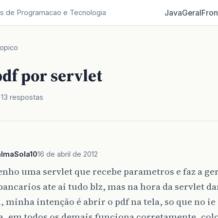
Java
Geral
Fron
s de Programacao e Tecnologia
opico
df por servlet
13 respostas
almaSola10
16 de abril de 2012
enho uma servlet que recebe parametros e faz a ge
bancarios ate ai tudo blz, mas na hora da servlet d
, minha intenção é abrir o pdf na tela, so que no ie
, em todos os demais funciona corretamente, colo