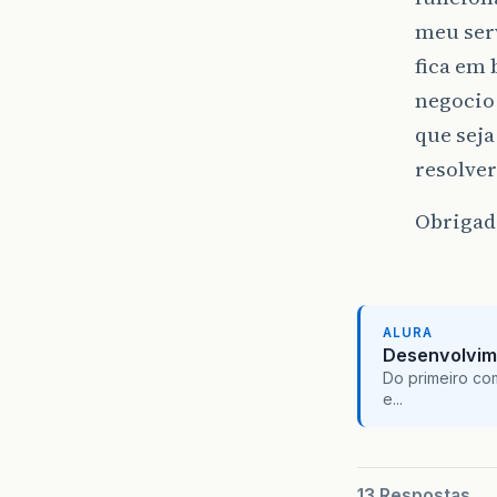
meu serv
fica em 
negocio
que seja
resolver
Obrigado
ALURA
Desenvolvim
Do primeiro co
e...
13 Respostas