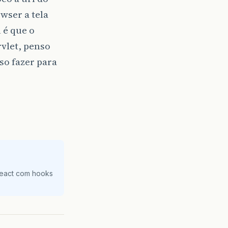
wser a tela
 é que o
vlet, penso
so fazer para
React com hooks