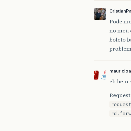
CristianP
Pode me 
no meu c
boleto b
problema
mauricioa
eh bem 
Request
reques
rd.for