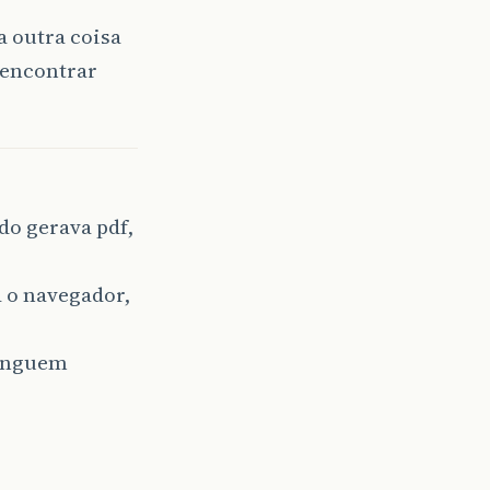
 outra coisa
 encontrar
o gerava pdf,
a o navegador,
ninguem