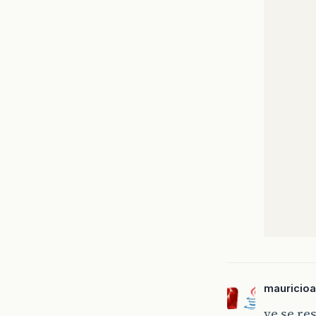
mauricioa
ve se re