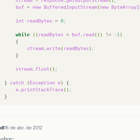
stream
=
response
.
getOutputStream
()
;
buf
=
new
BufferedInputStream
(
new
ByteArrayI
int
readBytes
=
0
;
while
((
readBytes
=
buf
.
read
())
!=
-
1
)
stream
.
write
(
readBytes
)
;
stream
.
flush
()
;
}
catch
(
Exception
e
)
e
.
printStackTrace
()
;
dl
16 de abr. de 2012
solve: