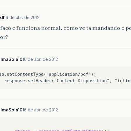
dl
16 de abr. de 2012
 faço e funciona normal. como vc ta mandando o p
or?
almaSola10
16 de abr. de 2012
se.setContentType("application/pdf");

almaSola10
16 de abr. de 2012