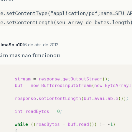
se.setContentType(“application/pdf;name=SEU_A
se.setContentLength(seu_array_de_bytes.length
almaSola10
16 de abr. de 2012
ssim mas nao funcionou
stream
=
response
.
getOutputStream
()
;
buf
=
new
BufferedInputStream
(
new
ByteArrayI
response
.
setContentLength
(
buf
.
available
())
;
int
readBytes
=
0
;
while
((
readBytes
=
buf
.
read
())
!=
-
1
)