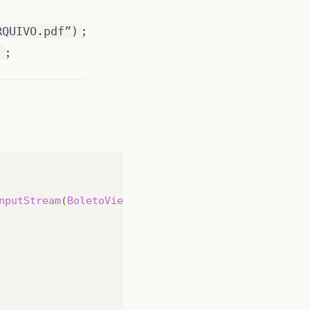
;
RQUIVO.pdf”)
;
)
nputStream
(
BoletoViewer
.
groupInOnePDF
(
listBoleto
))