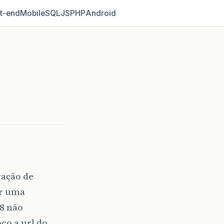
t‑end
Mobile
SQL
JS
PHP
Android
ração de
ar uma
 8 não
co a url do