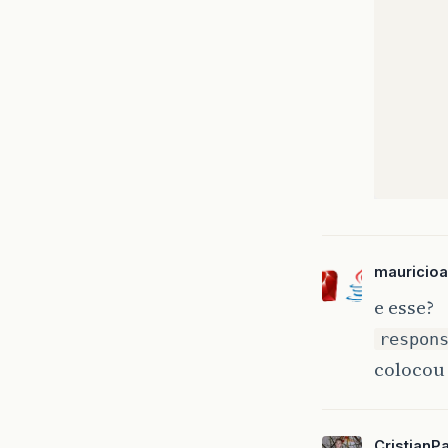
mauricioa
e esse?
respon
colocou
CristianP