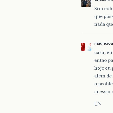
Sim col
que poss
nada qu
mauricioa
cara, e
entao pa
hoje eu 
alem de 
o proble
acessar 
[]'s