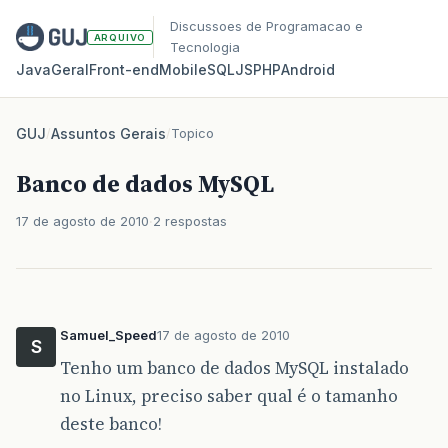
Discussoes de Programacao e
ARQUIVO
Tecnologia
Java
Geral
Front‑end
Mobile
SQL
JS
PHP
Android
GUJ
/
Assuntos Gerais
/
Topico
Banco de dados MySQL
17 de agosto de 2010
2 respostas
Samuel_Speed
17 de agosto de 2010
S
Tenho um banco de dados MySQL instalado
no Linux, preciso saber qual é o tamanho
deste banco!