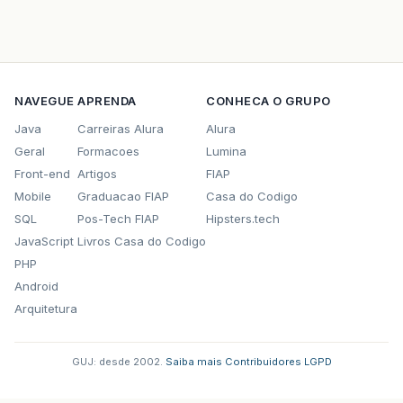
NAVEGUE
APRENDA
CONHECA O GRUPO
Java
Carreiras Alura
Alura
Geral
Formacoes
Lumina
Front-end
Artigos
FIAP
Mobile
Graduacao FIAP
Casa do Codigo
SQL
Pos-Tech FIAP
Hipsters.tech
JavaScript
Livros Casa do Codigo
PHP
Android
Arquitetura
GUJ: desde 2002.
·
Saiba mais
·
Contribuidores
·
LGPD