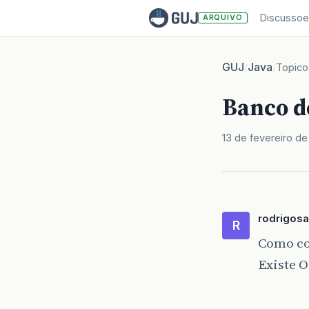
Discussoe
ARQUIVO
GUJ
Java
/
/
Topico
Banco d
13 de fevereiro d
rodrigos
R
Como co
Existe 