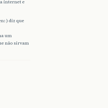
a internet e
n: ) diz que
nha um
ue não sirvam