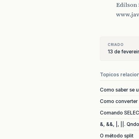
Edilson 
www.jav
CRIADO
13 de fevere
Topicos relacio
Como saber se 
Como converter i
Comando SELECT 
&, &&, |, ||. Qnd
O método split