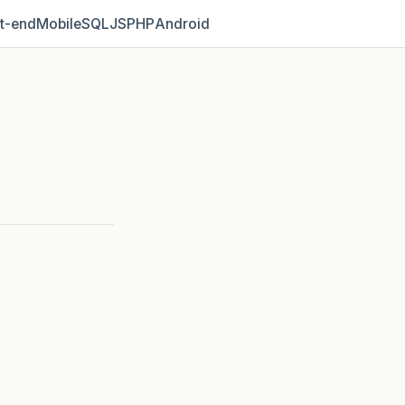
t‑end
Mobile
SQL
JS
PHP
Android