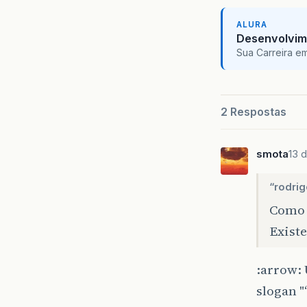
ALURA
Desenvolvim
Sua Carreira e
2 Respostas
smota
13 
“rodrig
Como 
Exist
:arrow:
slogan "