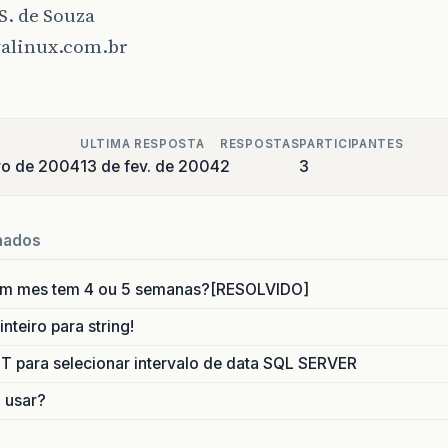
S. de Souza
alinux.com.br
ULTIMA RESPOSTA
RESPOSTAS
PARTICIPANTES
iro de 2004
13 de fev. de 2004
2
3
nados
um mes tem 4 ou 5 semanas?[RESOLVIDO]
nteiro para string!
para selecionar intervalo de data SQL SERVER
o usar?