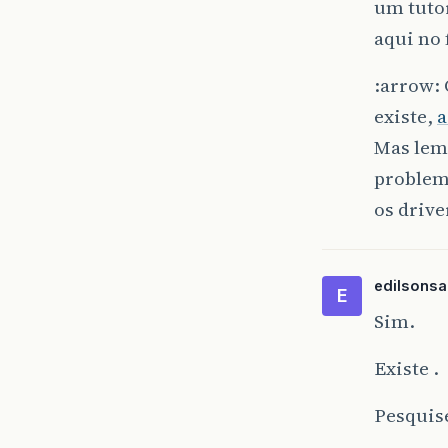
um tutor
aqui no
:arrow: 
existe,
a
Mas lem
problem
os drive
edilsons
E
Sim.
Existe .
Pesquise