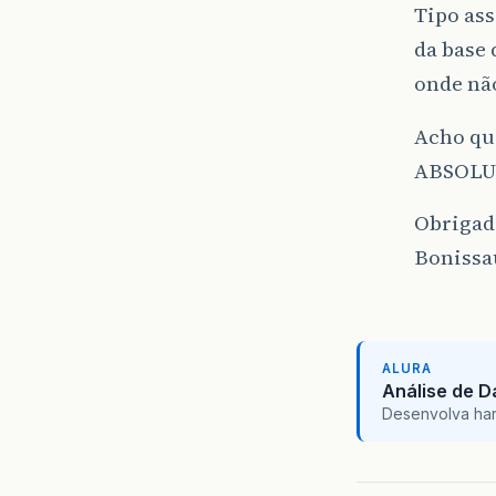
Tipo as
da base 
onde não
Acho que
ABSOLUT
Obrigad
Bonissa
ALURA
Análise de 
Desenvolva hard 