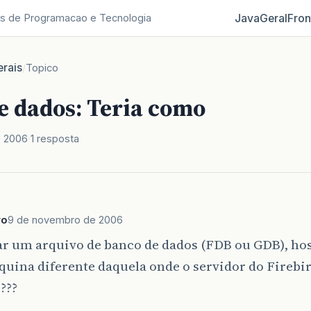
Java
Geral
Fron
s de Programacao e Tecnologia
rais
/
Topico
e dados: Teria como
e 2006
1 resposta
ro
9 de novembro de 2006
ar um arquivo de banco de dados (FDB ou GDB), h
ina diferente daquela onde o servidor do Firebir
???