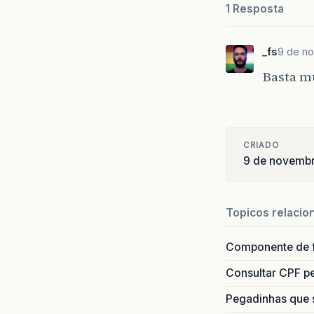
1 Resposta
_fs
9 de no
Basta mu
CRIADO
9 de novemb
Topicos relacio
Componente de 
Consultar CPF pe
Pegadinhas que 