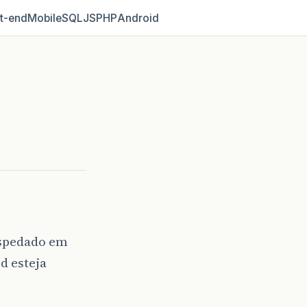
t‑end
Mobile
SQL
JS
PHP
Android
ospedado em
d esteja