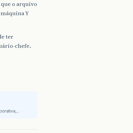
 que o arquivo
a máquina Y
e ter
ário-chefe.
orativa,...