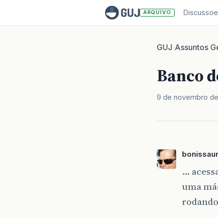
Discussoe
ARQUIVO
GUJ
Assuntos Ge
/
Banco d
9 de novembro d
bonissau
… acess
uma máqu
rodando