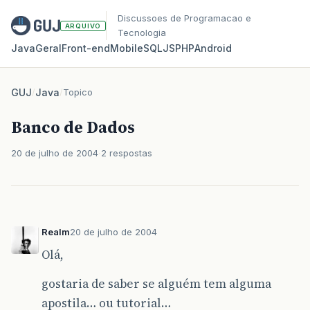
Discussoes de Programacao e
ARQUIVO
Tecnologia
Java
Geral
Front‑end
Mobile
SQL
JS
PHP
Android
GUJ
/
Java
/
Topico
Banco de Dados
20 de julho de 2004
2 respostas
Realm
20 de julho de 2004
Olá,
gostaria de saber se alguém tem alguma
apostila… ou tutorial…