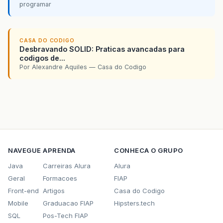
programar
CASA DO CODIGO
Desbravando SOLID: Praticas avancadas para
codigos de...
Por Alexandre Aquiles — Casa do Codigo
NAVEGUE
APRENDA
CONHECA O GRUPO
Java
Carreiras Alura
Alura
Geral
Formacoes
FIAP
Front-end
Artigos
Casa do Codigo
Mobile
Graduacao FIAP
Hipsters.tech
SQL
Pos-Tech FIAP