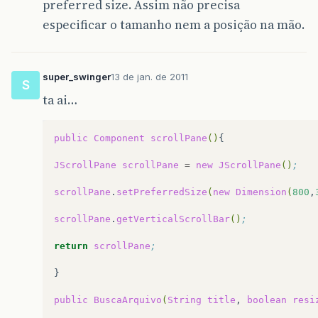
preferred size. Assim não precisa
especificar o tamanho nem a posição na mão.
super_swinger
13 de jan. de 2011
S
ta ai…
public
Component
scrollPane
()
{

JScrollPane
scrollPane
=
new
JScrollPane
()
;
scrollPane
.
setPreferredSize
(
new
Dimension
(
800
,
scrollPane
.
getVerticalScrollBar
()
;
return
scrollPane
;
}

public
BuscaArquivo
(
String
title
,
boolean
resi