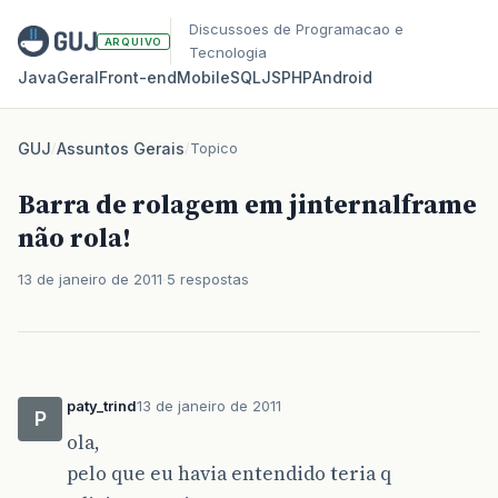
Discussoes de Programacao e
ARQUIVO
Tecnologia
Java
Geral
Front‑end
Mobile
SQL
JS
PHP
Android
GUJ
/
Assuntos Gerais
/
Topico
Barra de rolagem em jinternalframe
não rola!
13 de janeiro de 2011
5 respostas
paty_trind
13 de janeiro de 2011
P
ola,
pelo que eu havia entendido teria q