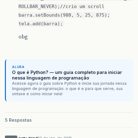
ROLLBAR_NEVER);//crio um scroll
barra.setBounds(980, 5, 25, 875);
tela.add(barra);
obg
ALURA
O que é Python? — um guia completo para iniciar
nessa linguagem de programação
Acesse agora o guia sobre Python e inicie sua jornada nessa
linguagem de programação: o que é e para que serve, sua
sintaxe e como iniciar nela!
5 Respostas
paty_trind
13 de jan. de 2011