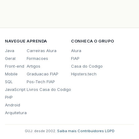
NAVEGUE
APRENDA
CONHECA O GRUPO
Java
Carreiras Alura
Alura
Geral
Formacoes
FIAP
Front-end
Artigos
Casa do Codigo
Mobile
Graduacao FIAP
Hipsters.tech
SQL
Pos-Tech FIAP
JavaScript
Livros Casa do Codigo
PHP
Android
Arquitetura
GUJ: desde 2002.
·
Saiba mais
·
Contribuidores
·
LGPD