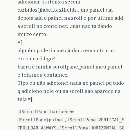
adicionar os itens a serem
exibidos(jlabel,textfields…)no painel dai
depois add o painel na sroll e por ultimo add
a scroll no conteiner…mas nao ta dando
muito certo
=[
alguém poderia me ajudar a encontrar o
erro no código?
barra é minha scrollpane,painel meu painel
e tela meu container.
Tipo eu não adicionei nada no painel pq tudo
q adiciono nele ou na scroll nao aparece na
tela =[
JScrollPane barra=new
JScrollPane(painel,JScrollPane.VERTICAL_S
CROLLBAR_ALWAYS,JScrollPane.HORIZONTAL_SC