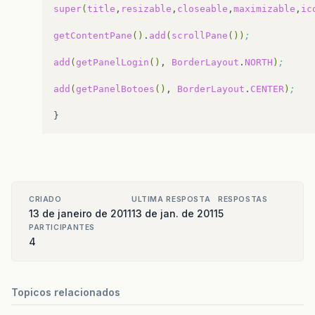
super
(
title
,
resizable
,
closeable
,
maximizable
,
ic
getContentPane
()
.
add
(
scrollPane
())
;
add
(
getPanelLogin
()
,
BorderLayout
.
NORTH
)
;
add
(
getPanelBotoes
()
,
BorderLayout
.
CENTER
)
;
CRIADO
ULTIMA RESPOSTA
RESPOSTAS
13 de janeiro de 2011
13 de jan. de 2011
5
PARTICIPANTES
4
Topicos relacionados