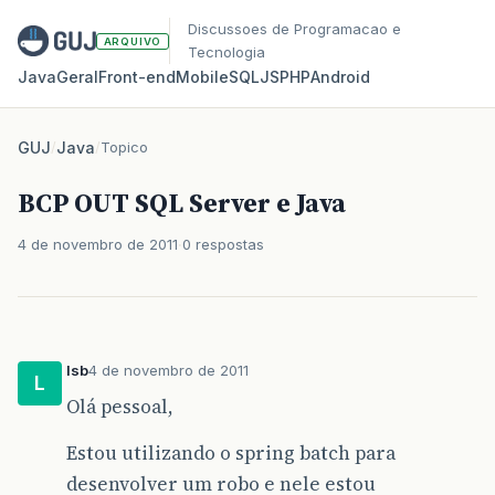
Discussoes de Programacao e
ARQUIVO
Tecnologia
Java
Geral
Front‑end
Mobile
SQL
JS
PHP
Android
GUJ
/
Java
/
Topico
BCP OUT SQL Server e Java
4 de novembro de 2011
0 respostas
lsb
4 de novembro de 2011
L
Olá pessoal,
Estou utilizando o spring batch para
desenvolver um robo e nele estou