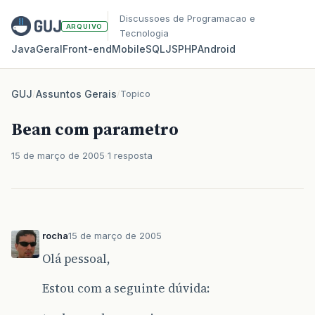
Discussoes de Programacao e
ARQUIVO
Tecnologia
Java
Geral
Front‑end
Mobile
SQL
JS
PHP
Android
GUJ
/
Assuntos Gerais
/
Topico
Bean com parametro
15 de março de 2005
1 resposta
rocha
15 de março de 2005
Olá pessoal,
Estou com a seguinte dúvida: