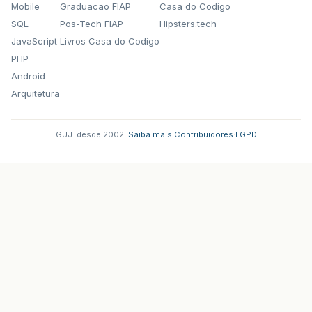
Mobile
Graduacao FIAP
Casa do Codigo
SQL
Pos-Tech FIAP
Hipsters.tech
JavaScript
Livros Casa do Codigo
PHP
Android
Arquitetura
GUJ: desde 2002.
·
Saiba mais
·
Contribuidores
·
LGPD