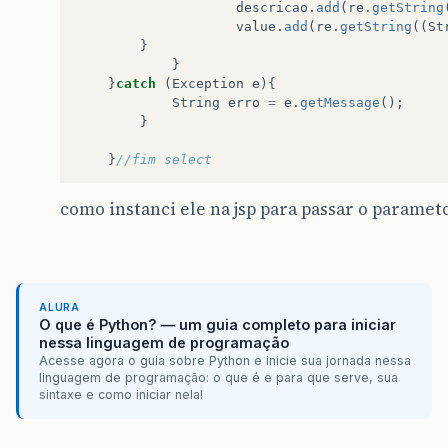
descricao
.
add
(
re
.
getString
value
.
add
(
re
.
getString
((
St
}
}
}
catch
(
Exception
e
){
String
erro
=
e
.
getMessage
();
}
}
//fim select
public
ArrayList
getDescricao
(){
como instanci ele na jsp para passar o paramet
return
descricao
;
}
public
ArrayList
getValue
(){
return
value
;
ALURA
}
O que é Python? — um guia completo para iniciar
nessa linguagem de programação
}
Acesse agora o guia sobre Python e inicie sua jornada nessa
linguagem de programação: o que é e para que serve, sua
sintaxe e como iniciar nela!