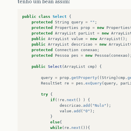
tenho um bean assim:
public
class
Select
{
protected
String
query
=
""
;
protected
Properties
prop
=
new
Properties
protected
ArrayList
parList
=
new
ArrayLis
public
ArrayList
value
=
new
ArrayList
();
public
ArrayList
descricao
=
new
ArrayList
protected
Connection
conexao
;
protected
Pessoa
pes
=
new
Pessoa
(
conexao
)
public
Select
(
ArrayList
cmp
)
{
query
=
prop
.
getProperty
((
String
)
cmp
.
g
ResultSet
re
=
pes
.
exQuery
(
query
,
parL
try
{
if
(
!
re
.
next
()
)
{
descricao
.
add
(
"Nulo"
);
value
.
add
(
"0"
);
}
else
{
while
(
re
.
next
()){