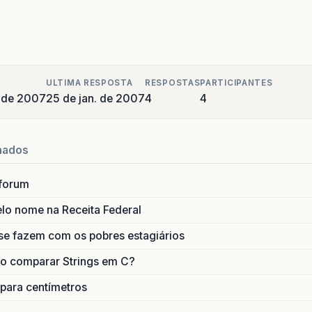
ULTIMA RESPOSTA
RESPOSTAS
PARTICIPANTES
o de 2007
25 de jan. de 2007
4
4
nados
forum
lo nome na Receita Federal
se fazem com os pobres estagiários
o comparar Strings em C?
 para centímetros