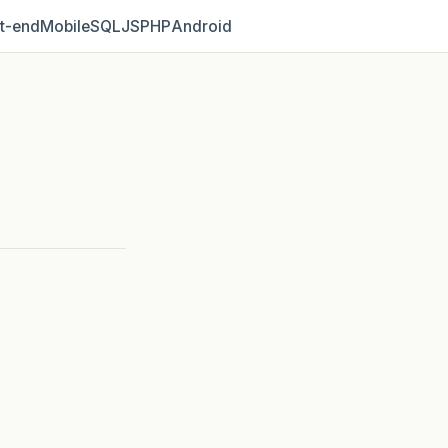
t‑end
Mobile
SQL
JS
PHP
Android