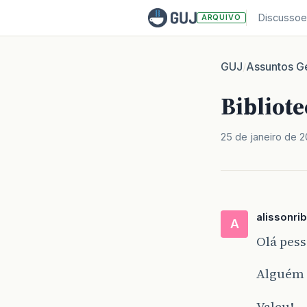
Discussoe
ARQUIVO
GUJ
Assuntos Ge
/
Bibliote
25 de janeiro de 
alissonri
A
Olá pess
Alguém 
Valeu!