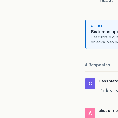
ALURA
Sistemas ope
Descubra o que
objetiva. Não 
4 Respostas
Cassolat
C
Todas as
alissonri
A