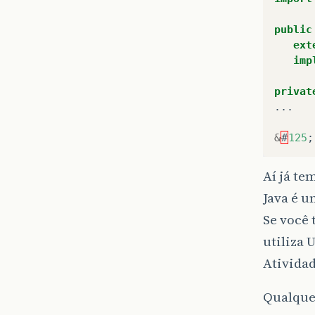
public
ext
imp
privat
...
&
#
125
;
Aí já te
Java é u
Se você
utiliza 
Atividad
Qualquer