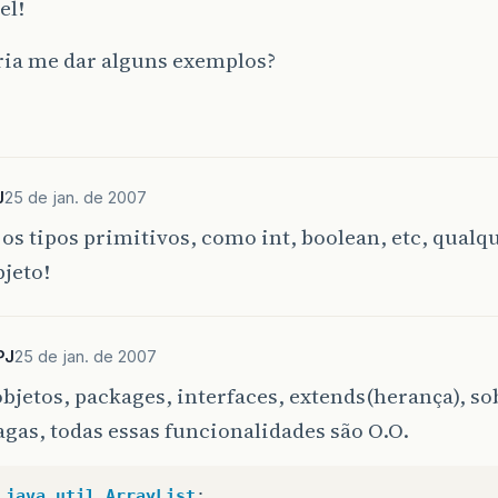
el!
ria me dar alguns exemplos?
J
25 de jan. de 2007
os tipos primitivos, como int, boolean, etc, qualq
bjeto!
PJ
25 de jan. de 2007
objetos, packages, interfaces, extends(herança), so
gas, todas essas funcionalidades são O.O.
java.util.ArrayList
;