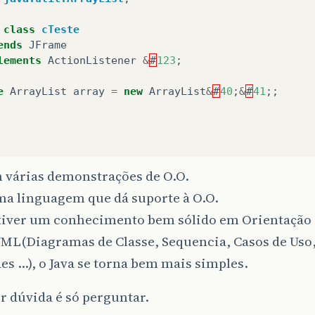
class
cTeste
ends
JFrame
lements
ActionListener
&
#
123
;
e
ArrayList
array
=
new
ArrayList
&
#
40
;
&
#
41
;;
m várias demonstrações de O.O.
ma linguagem que dá suporte à O.O.
 tiver um conhecimento bem sólido em Orientação 
UML(Diagramas de Classe, Sequencia, Casos de Uso,
es …), o Java se torna bem mais simples.
 dúvida é só perguntar.