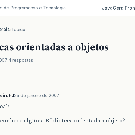
Java
Geral
Fron
s de Programacao e Tecnologia
rais
/
Topico
cas orientadas a objetos
2007
4 respostas
beiroPJ
25 de janeiro de 2007
oal!
conhece alguma Biblioteca orientada a objeto?