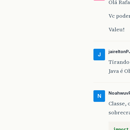
Olá Rafa
Vc pode
Valeu!
jaireltonP
J
Tirando 
Java é O
Noahwuv
N
Classe, 
sobrecra
import