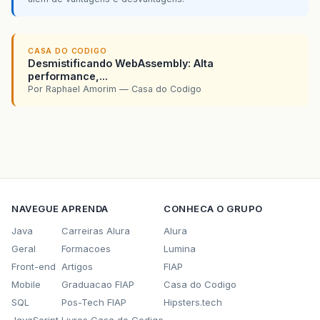
CASA DO CODIGO
Desmistificando WebAssembly: Alta
performance,...
Por Raphael Amorim — Casa do Codigo
NAVEGUE
APRENDA
CONHECA O GRUPO
Java
Carreiras Alura
Alura
Geral
Formacoes
Lumina
Front-end
Artigos
FIAP
Mobile
Graduacao FIAP
Casa do Codigo
SQL
Pos-Tech FIAP
Hipsters.tech
JavaScript
Livros Casa do Codigo