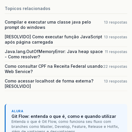
Topicos relacionados
Compilar e executar uma classe java pelo
13 respostas
prompt do windows
[RESOLVIDO] Como executar função JavaScript
13 respostas
após página carregada
Java.lang.OutOfMemoryError: Java heap space
11 respostas
- Como resolver?
Como consultar CPF na Receita Federal usando
22 respostas
Web Service?
Como acessar localhost de forma externa?
13 respostas
[RESOLVIDO]
ALURA
Git Flow: entenda o que é, como e quando utilizar
Entenda o que é Git Flow, como funciona seu fluxo com
branches como Master, Develop, Feature, Release e Hotfix,
além de vantagens e desvantagens.