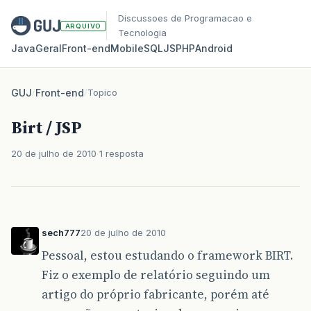
Discussoes de Programacao e
ARQUIVO
Tecnologia
Java
Geral
Front‑end
Mobile
SQL
JS
PHP
Android
GUJ
/
Front-end
/
Topico
Birt / JSP
20 de julho de 2010
1 resposta
sech777
20 de julho de 2010
Pessoal, estou estudando o framework BIRT.
Fiz o exemplo de relatório seguindo um
artigo do próprio fabricante, porém até