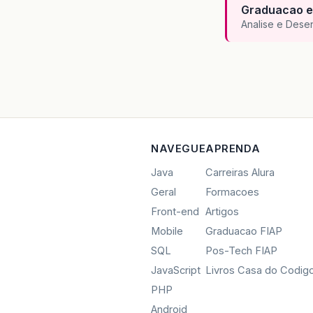
Graduacao e
Analise e Dese
NAVEGUE
APRENDA
Java
Carreiras Alura
Geral
Formacoes
Front-end
Artigos
Mobile
Graduacao FIAP
SQL
Pos-Tech FIAP
JavaScript
Livros Casa do Codig
PHP
Android