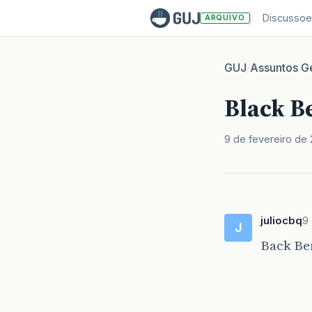
Discussoe
ARQUIVO
GUJ
Assuntos Ge
/
Black B
9 de fevereiro de 
juliocbq
9 
J
Back Be