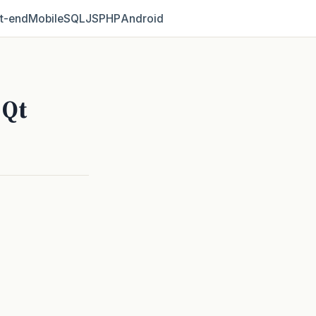
t‑end
Mobile
SQL
JS
PHP
Android
 Qt