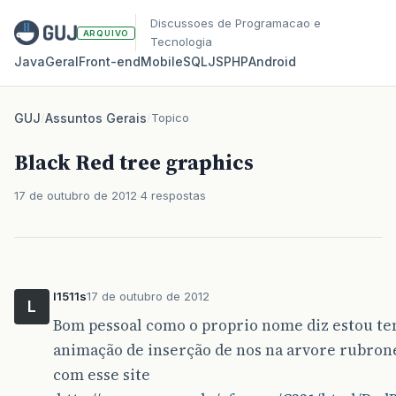
Discussoes de Programacao e
ARQUIVO
Tecnologia
Java
Geral
Front‑end
Mobile
SQL
JS
PHP
Android
GUJ
/
Assuntos Gerais
/
Topico
Black Red tree graphics
17 de outubro de 2012
4 respostas
l1511s
17 de outubro de 2012
L
Bom pessoal como o proprio nome diz estou te
animação de inserção de nos na arvore rubron
com esse site