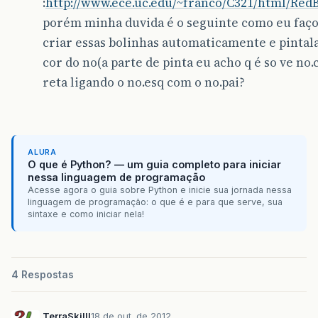
:
http://www.ece.uc.edu/~franco/C321/html/Red
porém minha duvida é o seguinte como eu faç
criar essas bolinhas automaticamente e pintal
cor do no(a parte de pinta eu acho q é so ve no.
reta ligando o no.esq com o no.pai?
ALURA
O que é Python? — um guia completo para iniciar
nessa linguagem de programação
Acesse agora o guia sobre Python e inicie sua jornada nessa
linguagem de programação: o que é e para que serve, sua
sintaxe e como iniciar nela!
4 Respostas
TerraSkilll
18 de out. de 2012