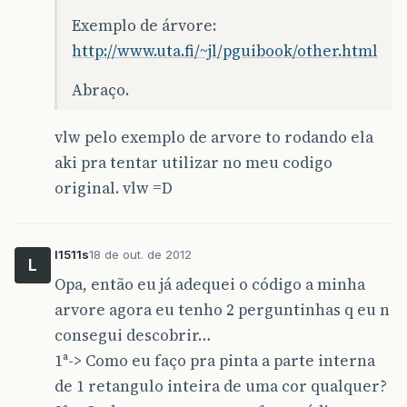
Exemplo de árvore:
http://www.uta.fi/~jl/pguibook/other.html
Abraço.
vlw pelo exemplo de arvore to rodando ela
aki pra tentar utilizar no meu codigo
original. vlw =D
l1511s
18 de out. de 2012
L
Opa, então eu já adequei o código a minha
arvore agora eu tenho 2 perguntinhas q eu n
consegui descobrir…
1ª-> Como eu faço pra pinta a parte interna
de 1 retangulo inteira de uma cor qualquer?