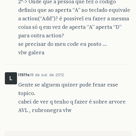
2ª-> Onde que a pessoa que fez o código
definiu que ao aperta “A” no teclado equivale
a action(“Add”)? é possivel eu fazer a mesma
coisa só q em vez de aperta “A” aperta “D”
para outra action?
se precisar do meu code eu posto …
vlw galera
l1511s
18 de out. de 2012
L
Gente se alguem quizer pode fexar esse
topico.
cabei de ver q tenho q fazer é sobre arvore
AVL , rubronegra vlw