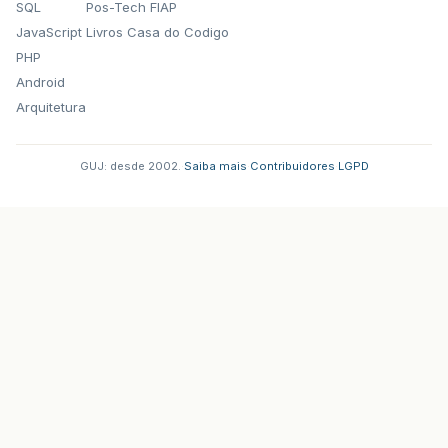
SQL
Pos-Tech FIAP
JavaScript
Livros Casa do Codigo
PHP
Android
Arquitetura
GUJ: desde 2002.
·
Saiba mais
·
Contribuidores
·
LGPD