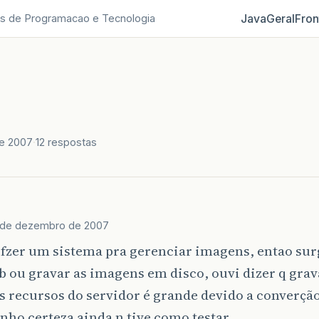
Java
Geral
Fron
s de Programacao e Tecnologia
e 2007
12 respostas
 de dezembro de 2007
 fzer um sistema pra gerenciar imagens, entao su
b ou gravar as imagens em disco, ouvi dizer q gra
s recursos do servidor é grande devido a converçã
nho certeza ainda n tive como testar,