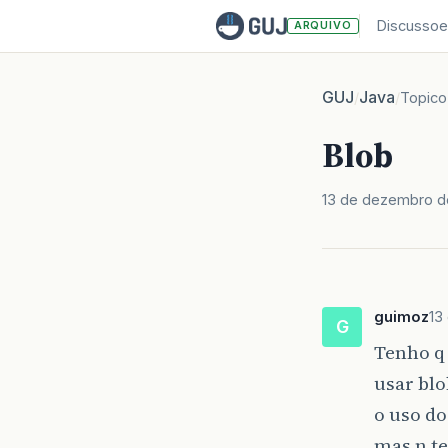
Discussoe
ARQUIVO
GUJ
Java
/
/
Topico
Blob
13 de dezembro d
guimoz
13
G
Tenho q
usar blo
o uso do
mas n te