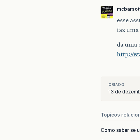
mcbarsott
esse ass
faz uma 
da uma o
http://w
CRIADO
13 de dezem
Topicos relacio
Como saber se 