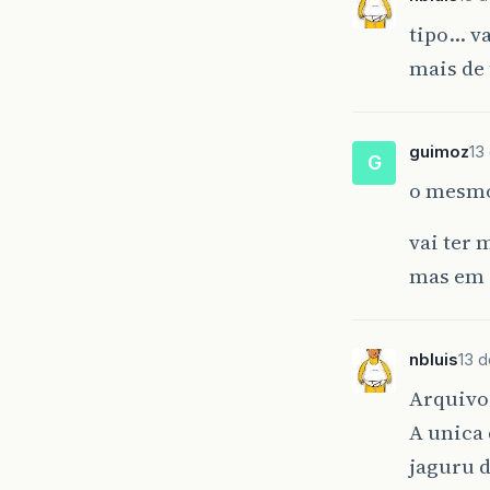
tipo… va
mais de
guimoz
13
G
o mesmo
vai ter 
mas em 
nbluis
13 
Arquivos
A unica 
jaguru d