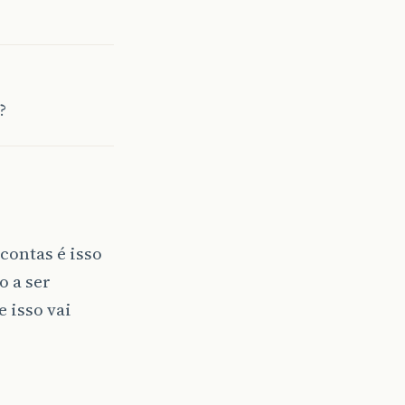
?
contas é isso
o a ser
e isso vai