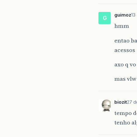
guimoz
13
G
hmm
entao b
acessos
axo q vo
mas vlw 
biozit
27 d
tempo de
tenho a