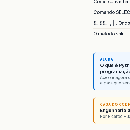
Como converter i
Comando SELECT 
&, &&, |, ||. Qnd
O método split
ALURA
O que é Pyth
programaçã
Acesse agora o
e para que serv
CASA DO COD
Engenharia d
Por Ricardo P