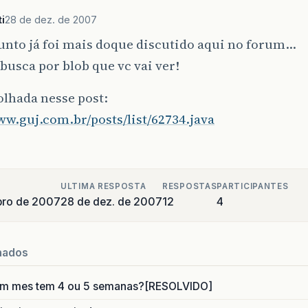
i
28 de dez. de 2007
unto já foi mais doque discutido aqui no forum…
busca por blob que vc vai ver!
lhada nesse post:
ww.guj.com.br/posts/list/62734.java
ULTIMA RESPOSTA
RESPOSTAS
PARTICIPANTES
bro de 2007
28 de dez. de 2007
12
4
nados
um mes tem 4 ou 5 semanas?[RESOLVIDO]