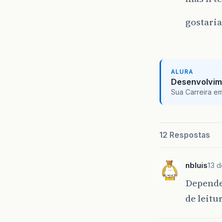
gostaria
ALURA
Desenvolvim
Sua Carreira e
12 Respostas
nbluis
13 
Depende
de leitu