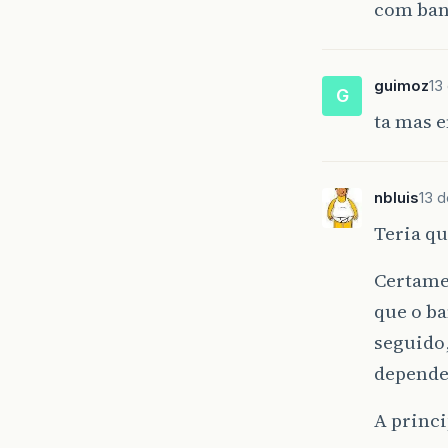
com ban
guimoz
13
G
ta mas 
nbluis
13 
Teria qu
Certamen
que o ba
seguido,
depende
A princi