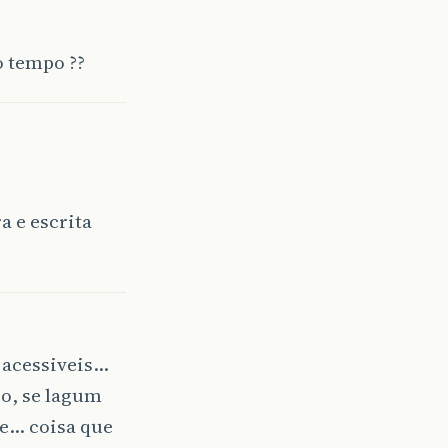
 tempo ??
a e escrita
 acessiveis…
co, se lagum
te… coisa que