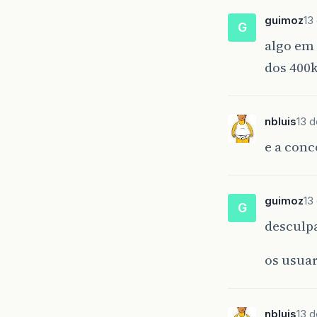
guimoz
13
G
algo em 
dos 400k
nbluis
13 
e a conc
guimoz
13
G
desculpa
os usuar
nbluis
13 