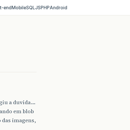
t‑end
Mobile
SQL
JS
PHP
Android
rgiu a duvida…
vando em blob
o das imagens,