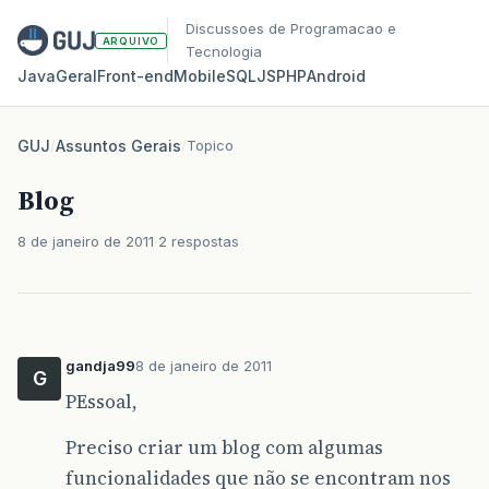
Discussoes de Programacao e
ARQUIVO
Tecnologia
Java
Geral
Front‑end
Mobile
SQL
JS
PHP
Android
GUJ
/
Assuntos Gerais
/
Topico
Blog
8 de janeiro de 2011
2 respostas
gandja99
8 de janeiro de 2011
G
PEssoal,
Preciso criar um blog com algumas
funcionalidades que não se encontram nos