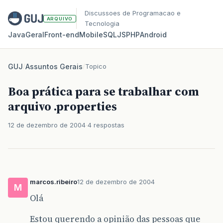
Discussoes de Programacao e
ARQUIVO
Tecnologia
Java
Geral
Front‑end
Mobile
SQL
JS
PHP
Android
GUJ
/
Assuntos Gerais
/
Topico
Boa prática para se trabalhar com
arquivo .properties
12 de dezembro de 2004
4 respostas
marcos.ribeiro
12 de dezembro de 2004
M
Olá
Estou querendo a opinião das pessoas que