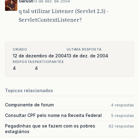
Gerson
13 de dez. de 2004
q tal utilizar Listener (Servlet 2.3) -
ServletContextListener?
CRIADO
ULTIMA RESPOSTA
12 de dezembro de 2004
13 de dez. de 2004
RESPOSTAS
PARTICIPANTES
4
4
Topicos relacionados
Componente de forum
4 respostas
Consultar CPF pelo nome na Receita Federal
5 respostas
Pegadinhas que se fazem com os pobres
62 respostas
estagiários