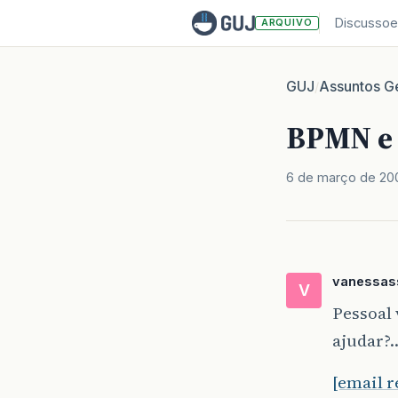
Discussoe
ARQUIVO
GUJ
Assuntos Ge
/
BPMN e
6 de março de 20
vanessass
V
Pessoal
ajudar?.
[email 