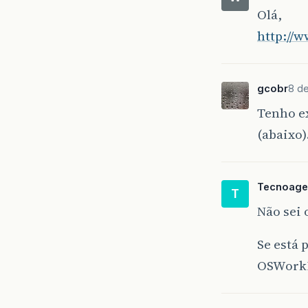
Olá,
http://
gcobr
8 d
Tenho e
(abaixo)
Tecnoage
T
Não sei 
Se está
OSWorkF