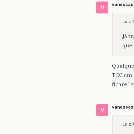
vanessass
V
Luiz 
Já t
que 
Qualque
TCC em 
ficarei 
vanessass
V
Luiz 