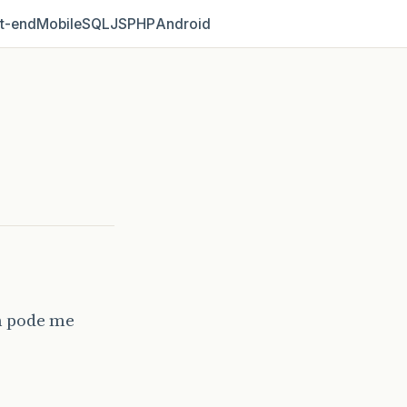
t‑end
Mobile
SQL
JS
PHP
Android
m pode me