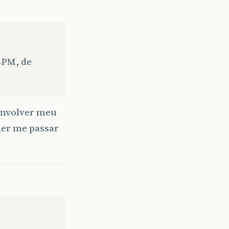
BPM, de
envolver meu
der me passar