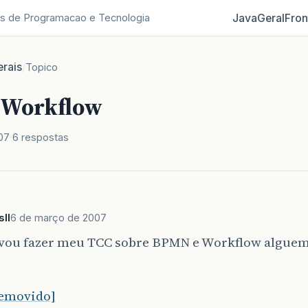
Java
Geral
Fron
s de Programacao e Tecnologia
rais
/
Topico
 Workflow
07
6 respostas
ll
6 de março de 2007
 vou fazer meu TCC sobre BPMN e Workflow algue
.
removido]