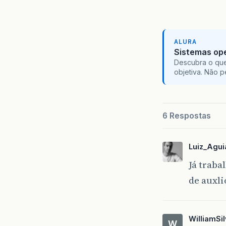
ALURA
Sistemas ope
Descubra o que
objetiva. Não 
6 Respostas
Luiz_Agui
Já trab
de auxli
WilliamSi
W