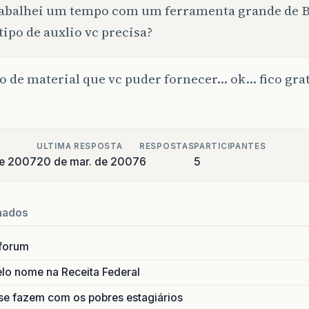
rabalhei um tempo com um ferramenta grande de 
tipo de auxlio vc precisa?
o de material que vc puder fornecer… ok… fico grata
ULTIMA RESPOSTA
RESPOSTAS
PARTICIPANTES
de 2007
20 de mar. de 2007
6
5
nados
forum
lo nome na Receita Federal
se fazem com os pobres estagiários