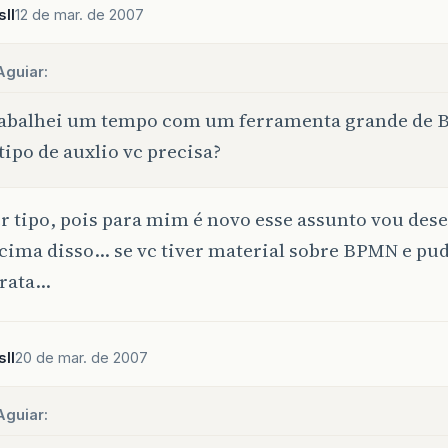
ll
12 de mar. de 2007
Aguiar:
rabalhei um tempo com um ferramenta grande de 
tipo de auxlio vc precisa?
r tipo, pois para mim é novo esse assunto vou des
cima disso… se vc tiver material sobre BPMN e pu
grata…
ll
20 de mar. de 2007
Aguiar: