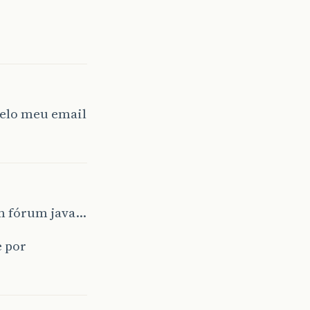
elo meu email
um fórum java…
e por