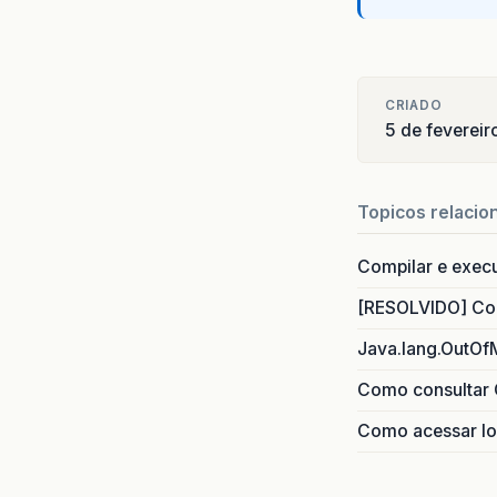
}
pu
CRIADO
5 de feverei
}
@S
Topicos relacio
pu
Compilar e exec
[RESOLVIDO] Com
Java.lang.OutOf
Como consultar 
Como acessar lo