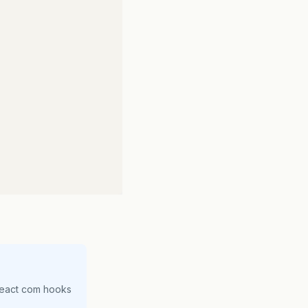
sion
(
false
);
;
tContextPath
()
+
"/logon.do?operacao=login"
);
tContextPath
()
+
"/index.jsp"
);
Response
response
,
etException
{
React com hooks