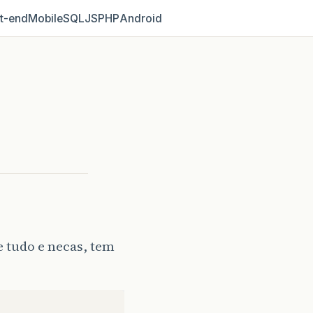
t‑end
Mobile
SQL
JS
PHP
Android
e tudo e necas, tem