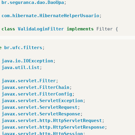
br.seguranca.dao.DaoUpa
;
com.hibernate.HibernateHelperUsuario
;
class
ValidaLoginFilter
implements
Filter
{
blic
void
destroy
()
{
e
br.ufc.filters
;
java.io.IOException
;
java.util.List
;
blic
void
doFilter
(
ServletRequest
request
,
Servlet
FilterChain
chain
)
throws
IOException
,
Servl
javax.servlet.Filter
;
javax.servlet.FilterChain
;
HttpServletRequest
httpRequest
=
(
HttpServletReq
javax.servlet.FilterConfig
;
HttpServletResponse
httpResponse
=
(
HttpServletR
javax.servlet.ServletException
;
javax.servlet.ServletRequest
;
UsuarioEntity
usuario
=
(
UsuarioEntity
)
httpRequ
javax.servlet.ServletResponse
;
javax.servlet.http.HttpServletRequest
;
if
(
usuario
==
null
)
{
javax.servlet.http.HttpServletResponse
;
javax.servlet.http.HttpSession
;
if
((
usuario
=
validaUsuario
(
httpRequest
))
!