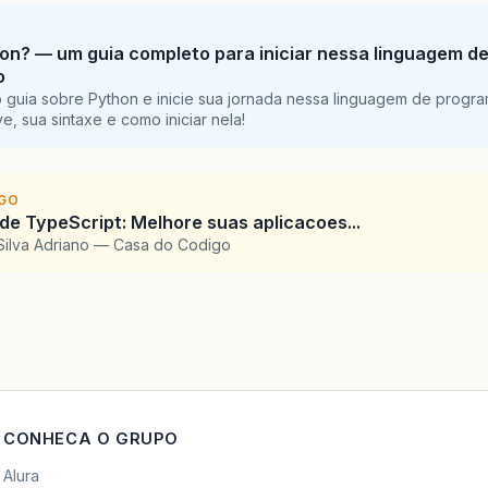
httpRequest
.
getSession
().
set
try
{
retorno
=
true
;
password
=
request
.
getParameter
(
"password"
);
break
;
on? — um guia completo para iniciar nessa linguagem d
}
catch
(
Exception
e
)
{
}
o
}
 guia sobre Python e inicie sua jornada nessa linguagem de progr
}
e, sua sintaxe e como iniciar nela!
}
}
catch
(
Exception
e
)
{
// TODO: handle exception
if
(
login
!=
null
&&
password
!=
null
){
}
if
(
!
login
.
equals
(
""
)
&&
!
password
.
equals
(
""
IGO
}
 de TypeScript: Melhore suas aplicacoes...
HibernateHelperUsuario
hu
=
HibernateHel
Silva Adriano — Casa do Codigo
hu
.
getSession
().
beginTransaction
();
if
(
retorno
){
Query
query
=
hu
.
getSession
().
createQuer
chain
.
doFilter
(
request
,
response
);
query
.
setParameter
(
0
,
login
);
}
else
{
query
.
setParameter
(
1
,
password
);
HttpSession
session
=
httpRequest
.
getSession
List
&
lt
;
UsuarioEntity
&
gt
;
list
=
query
.
l
if
(
session
!=
null
){
hu
.
getSession
().
getTransaction
().
commit
(
session
.
invalidate
();
hu
.
close
();
}
httpResponse
.
sendRedirect
(
"http://localhost:
if
(
!
list
.
isEmpty
())
{
CONHECA O GRUPO
}
retorno
=
list
.
get
(
0
);
Alura
}