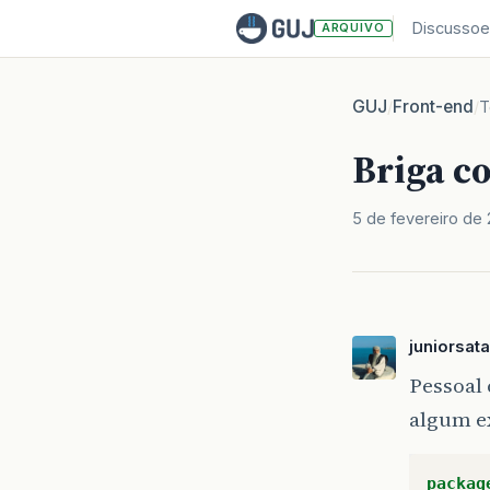
Discussoe
ARQUIVO
GUJ
Front-end
/
/
T
Briga c
5 de fevereiro de 
juniorsat
Pessoal 
algum ex
packag