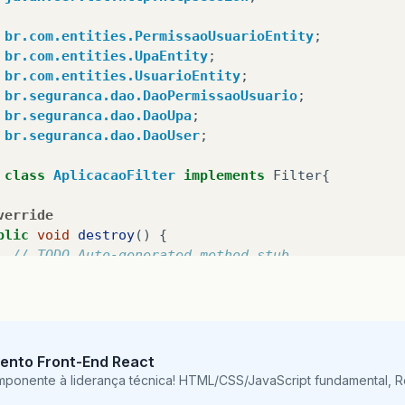
br.com.entities.PermissaoUsuarioEntity
;
HttpSession
session
=
httpRequest
.
getSes
br.com.entities.UpaEntity
;
if
(
session
!=
null
)
{
br.com.entities.UsuarioEntity
;
session
.
invalidate
();
br.seguranca.dao.DaoPermissaoUsuario
;
}
br.seguranca.dao.DaoUpa
;
br.seguranca.dao.DaoUser
;
session
=
httpRequest
.
getSession
();
session
.
setAttribute
(
"usuario"
,
usuario
)
class
AplicacaoFilter
implements
Filter
{
httpResponse
.
sendRedirect
(
httpRequest
.
ge
verride
blic
void
destroy
()
{
}
else
{
// TODO Auto-generated method stub
httpResponse
.
sendRedirect
(
httpRequest
.
ge
}
}
else
{
verride
chain
.
doFilter
(
request
,
response
);
blic
void
doFilter
(
ServletRequest
request
,
Servlet
ento Front-End React
FilterChain
chain
)
throws
IOException
,
Servl
}
mponente à liderança técnica! HTML/CSS/JavaScript fundamental, 