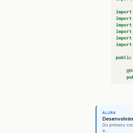
import
import
import
import
import
import
public
@O
pu
}
@O
ALURA
pu
Desenvolvim
Do primeiro co
e...