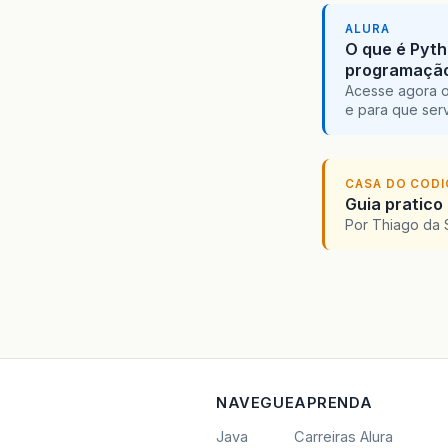
ALURA
O que é Pyth
programaçã
Acesse agora o
e para que serv
CASA DO COD
Guia pratico
Por Thiago da 
NAVEGUE
APRENDA
Java
Carreiras Alura