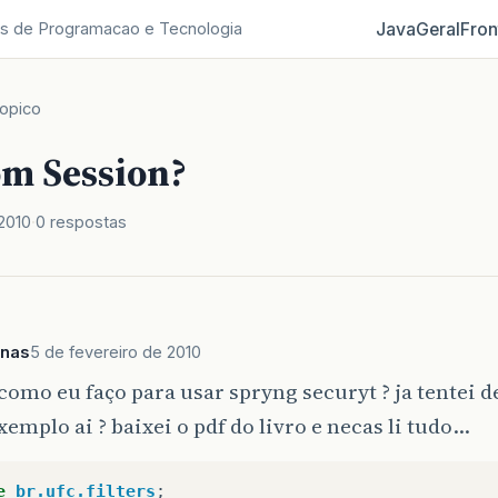
Java
Geral
Fron
s de Programacao e Tecnologia
opico
om Session?
2010
0 respostas
anas
5 de fevereiro de 2010
como eu faço para usar spryng securyt ? ja tentei d
emplo ai ? baixei o pdf do livro e necas li tudo…
e
br.ufc.filters
;