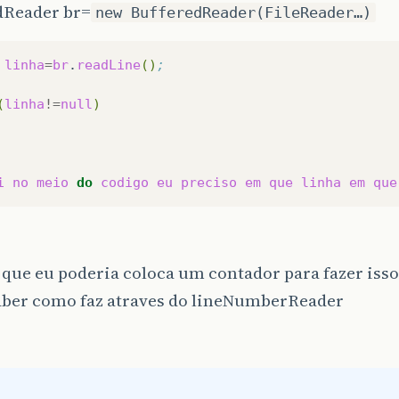
dReader br=
new BufferedReader(FileReader…)
linha
=
br
.
readLine
()
;
(
linha
!=
null
)
i
no
meio
do
codigo
eu
preciso
em
que
linha
em
que
 que eu poderia coloca um contador para fazer is
aber como faz atraves do lineNumberReader