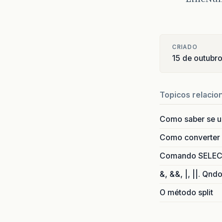
CRIADO
15 de outubr
Topicos relacio
Como saber se 
Como converter i
Comando SELECT 
&, &&, |, ||. Qnd
O método split