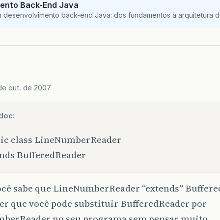
ento Back-End Java
m desenvolvimento back-end Java: dos fundamentos à arquitetura de
de out. de 2007
doc:
lic class LineNumberReader
nds BufferedReader
cê sabe que LineNumberReader “extends” Buffered
er que você pode substituir BufferedReader por
berReader no seu programa sem pensar muito.