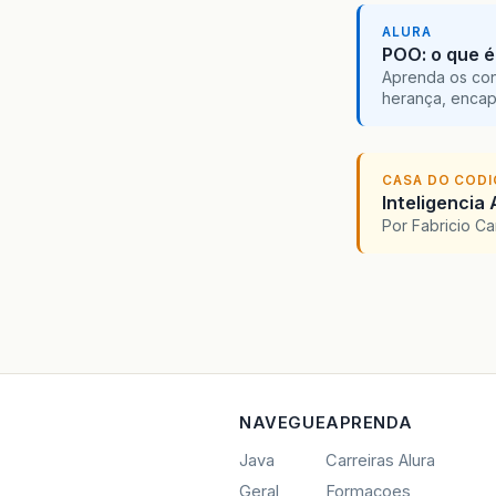
ALURA
POO: o que é
Aprenda os con
herança, encap
CASA DO COD
Inteligencia 
Por Fabricio C
NAVEGUE
APRENDA
Java
Carreiras Alura
Geral
Formacoes