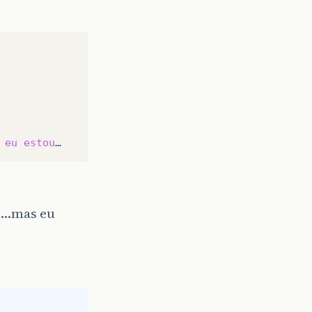
eu
estou
so…mas eu