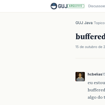
Discussoe
ARQUIVO
GUJ
Java
/
/
Topico
buffere
15 de outubro de 
hcbelias
1
eu estou
buffere
algo do 