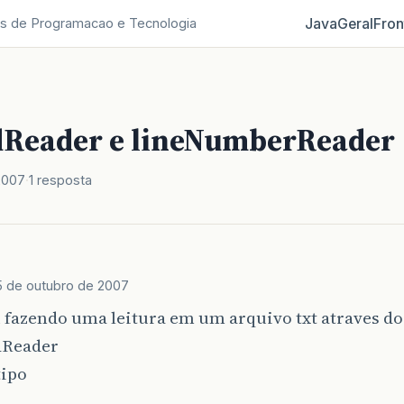
Java
Geral
Fron
s de Programacao e Tecnologia
dReader e lineNumberReader
2007
1 resposta
5 de outubro de 2007
 fazendo uma leitura em um arquivo txt atraves do
dReader
tipo