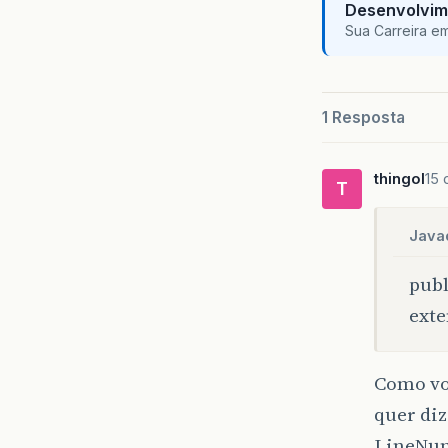
Desenvolvim
Sua Carreira e
1 Resposta
thingol
15 
T
Java
pub
exte
Como vo
quer diz
LineNum