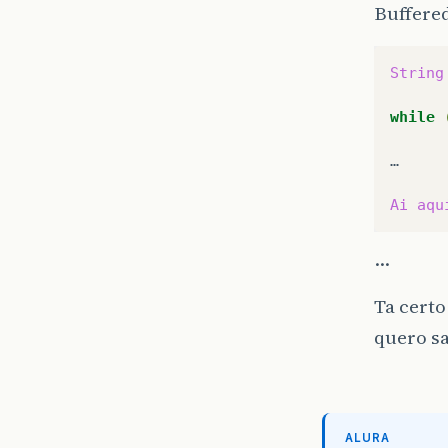
Buffere
String
while
…

Ai
aqu
…
Ta certo
quero s
ALURA