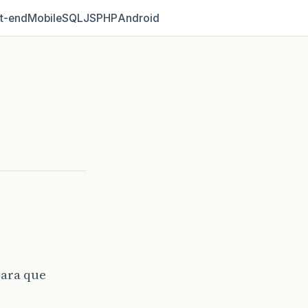
t‑end
Mobile
SQL
JS
PHP
Android
para que