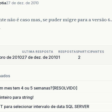
otia
27 de dez. de 2010
te não é caso mas, se puder migre para a versão 6.
…
ULTIMA RESPOSTA
RESPOSTAS
PARTICIPANTES
bro de 2010
27 de dez. de 2010
1
2
nados
um mes tem 4 ou 5 semanas?[RESOLVIDO]
nteiro para string!
para selecionar intervalo de data SQL SERVER