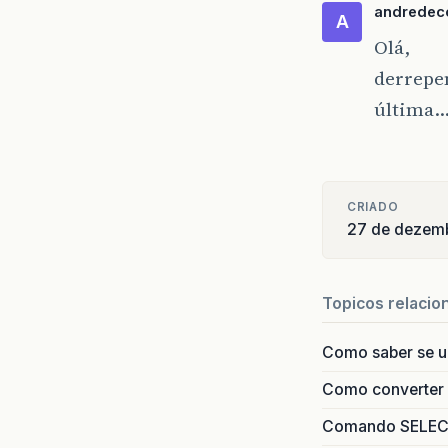
andredec
A
Olá,
derrepen
última
CRIADO
27 de dezem
Topicos relacio
Como saber se 
Como converter i
Comando SELECT 