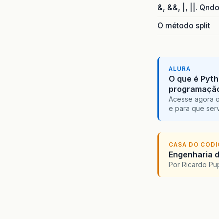
&, &&, |, ||. Qnd
O método split
ALURA
O que é Pyth
programaçã
Acesse agora o
e para que serv
CASA DO COD
Engenharia d
Por Ricardo P