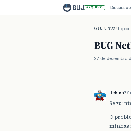
Discussoe
ARQUIVO
GUJ
Java
/
/
Topico
BUG Net
27 de dezembro d
ttelsen
27 
Seguinte
O proble
minhas 