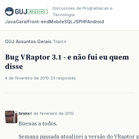
Discussoes de Programacao e
ARQUIVO
Tecnologia
Java
Geral
Front‑end
Mobile
SQL
JS
PHP
Android
GUJ
/
Assuntos Gerais
/
Topico
Bug VRaptor 3.1 - e não fui eu quem
disse
4 de fevereiro de 2010
23 respostas
bronx
4 de fevereiro de 2010
Buenas a todos.
Semana passada atualizei a versão do VRaptor par