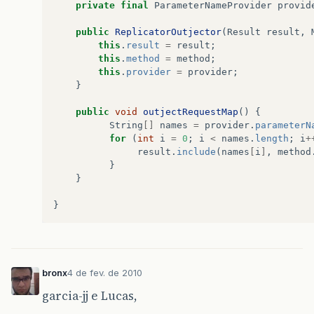
private
final
ParameterNameProvider
provid
public
ReplicatorOutjector
(
Result
result
,
this
.
result
=
result
;
this
.
method
=
method
;
this
.
provider
=
provider
;
}
public
void
outjectRequestMap
()
{
String
[]
names
=
provider
.
parameterN
for
(
int
i
=
0
;
i
<
names
.
length
;
i
+
result
.
include
(
names
[
i
]
,
method
}
}
}
bronx
4 de fev. de 2010
garcia-jj e Lucas,