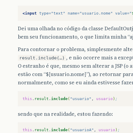
br
.
com
.
caelum
.
vraptor
.
VRaptor
.
doFilter
(
VRa
<input
type=
"text"
name=
"usuario.nome"
value=
"
Dei uma olhada no código da classe DefaultOu
bem seu funcionamento, o que limita minha “a
Para contornar o problema, simplesmente alte
, e não ocorre mais a excep
result.include(…)
O estranho é que, mesmo sem alterar a JSP (o a
estão com “${usuario.nome}”), ao retornar par
normalmente, como se eu ainda estivesse faze
this
.
result
.
include
(
"usuario"
,
usuario
)
;
sendo que na realidade, estou fazendo:
this
.
result
.
include
(
"usuarioA"
,
usuario
)
;