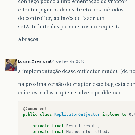
conheço pouco a implementação do vraptor,
é tentar jogar os dados direto nos métodos
do controller, ao invés de fazer um
setAttribute dos parametros no request.
Abraços
Lucas_Cavalcanti
4 de fev. de 2010
a implementação desse outjector mudou (de no
na proxima versão do vraptor esse bug está cor
criar essa classe que resolve o problema:
@Component
public
class
ReplicatorOutjector
implements
Ou
private
final
Result
result
;
private
final
MethodInfo
method
;