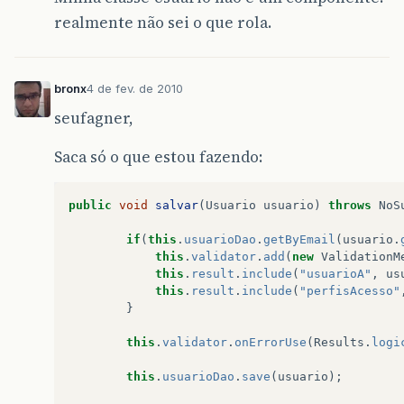
realmente não sei o que rola.
bronx
4 de fev. de 2010
seufagner,
Saca só o que estou fazendo:
public
void
salvar
(
Usuario
usuario
)
throws
NoS
if
(
this
.
usuarioDao
.
getByEmail
(
usuario
.
this
.
validator
.
add
(
new
ValidationM
this
.
result
.
include
(
"usuarioA"
,
us
this
.
result
.
include
(
"perfisAcesso"
}
this
.
validator
.
onErrorUse
(
Results
.
logi
this
.
usuarioDao
.
save
(
usuario
);