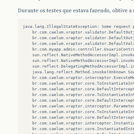
Durante os testes que estava fazendo, obtive a 
java
.
lang
.
IllegalStateException
:
Some
request
br
.
com
.
caelum
.
vraptor
.
validator
.
DefaultOut
br
.
com
.
caelum
.
vraptor
.
validator
.
DefaultOut
br
.
com
.
caelum
.
vraptor
.
validator
.
DefaultVal
br
.
com
.
myapp
.
admin
.
controller
.
UsuarioContr
sun
.
reflect
.
NativeMethodAccessorImpl
.
invok
sun
.
reflect
.
NativeMethodAccessorImpl
.
invok
sun
.
reflect
.
DelegatingMethodAccessorImpl
.
i
java
.
lang
.
reflect
.
Method
.
invoke
(
Unknown
So
br
.
com
.
caelum
.
vraptor
.
interceptor
.
ExecuteM
br
.
com
.
caelum
.
vraptor
.
core
.
ToInstantiateIn
br
.
com
.
caelum
.
vraptor
.
core
.
DefaultIntercep
br
.
com
.
caelum
.
vraptor
.
core
.
ToInstantiateIn
br
.
com
.
caelum
.
vraptor
.
core
.
DefaultIntercep
br
.
com
.
caelum
.
vraptor
.
interceptor
.
Paramete
br
.
com
.
caelum
.
vraptor
.
core
.
ToInstantiateIn
br
.
com
.
caelum
.
vraptor
.
core
.
DefaultIntercep
br
.
com
.
caelum
.
vraptor
.
interceptor
.
Instanti
br
.
com
.
caelum
.
vraptor
.
core
.
InstantiatedInt