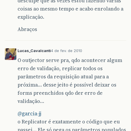
desculpe que as vezes estou fazendo várias
coisas ao mesmo tempo e acabo enrolando a
explicação.
Abraços
Lucas_Cavalcanti
4 de fev. de 2010
O outjector serve pra, qdo acontecer algum
erro de validação, replicar todos os
parâmetros da requisição atual para a
próxima… desse jeito é possível deixar os
forms preenchidos qdo der erro de
validação…
@garcia-jj
o Replicator é exatamente o código que eu
passei… Ele só pega os parâmetros populados