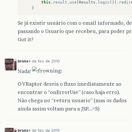
this
.
result
.
use
(
Results
.
logic
()).
redir
}
Se já existir usuário com o email informado, dev
passando o Usuario que recebeu, para poder 
Got it?
bronx
4 de fev. de 2010
Nada!
O VRaptor desvia o fluxo imediatamente ao
encontrar o “onErrorUse” (caso haja erro).
Não chega no “return usuario” (mas os dados
ainda assim voltam para a JSP…=S)
bronx
4 de fev. de 2010