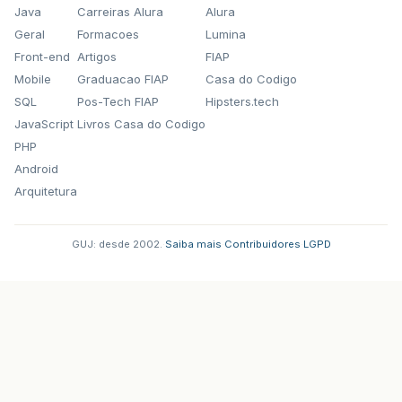
Java
Carreiras Alura
Alura
Geral
Formacoes
Lumina
Front-end
Artigos
FIAP
Mobile
Graduacao FIAP
Casa do Codigo
SQL
Pos-Tech FIAP
Hipsters.tech
JavaScript
Livros Casa do Codigo
PHP
Android
Arquitetura
GUJ: desde 2002.
·
Saiba mais
·
Contribuidores
·
LGPD