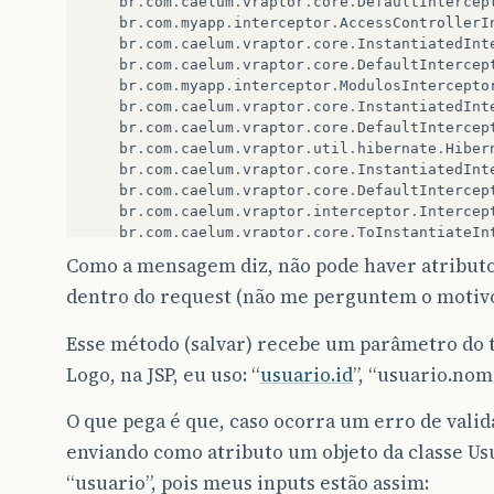
br
.
com
.
caelum
.
vraptor
.
core
.
DefaultIntercep
br
.
com
.
myapp
.
interceptor
.
AccessControllerI
br
.
com
.
caelum
.
vraptor
.
core
.
InstantiatedInt
br
.
com
.
caelum
.
vraptor
.
core
.
DefaultIntercep
br
.
com
.
myapp
.
interceptor
.
ModulosIntercepto
br
.
com
.
caelum
.
vraptor
.
core
.
InstantiatedInt
br
.
com
.
caelum
.
vraptor
.
core
.
DefaultIntercep
br
.
com
.
caelum
.
vraptor
.
util
.
hibernate
.
Hiber
br
.
com
.
caelum
.
vraptor
.
core
.
InstantiatedInt
br
.
com
.
caelum
.
vraptor
.
core
.
DefaultIntercep
br
.
com
.
caelum
.
vraptor
.
interceptor
.
Intercep
br
.
com
.
caelum
.
vraptor
.
core
.
ToInstantiateIn
br
.
com
.
caelum
.
vraptor
.
core
.
DefaultIntercep
Como a mensagem diz, não pode haver atribu
br
.
com
.
caelum
.
vraptor
.
interceptor
.
FlashInt
dentro do request (não me perguntem o motivo 
br
.
com
.
caelum
.
vraptor
.
core
.
ToInstantiateIn
br
.
com
.
caelum
.
vraptor
.
core
.
DefaultIntercep
br
.
com
.
caelum
.
vraptor
.
interceptor
.
Resource
Esse método (salvar) recebe um parâmetro do t
br
.
com
.
caelum
.
vraptor
.
core
.
ToInstantiateIn
Logo, na JSP, eu uso: “
usuario.id
”, “usuario.nom
br
.
com
.
caelum
.
vraptor
.
core
.
DefaultIntercep
br
.
com
.
caelum
.
vraptor
.
core
.
ToInstantiateIn
O que pega é que, caso ocorra um erro de valid
br
.
com
.
caelum
.
vraptor
.
core
.
DefaultIntercep
br
.
com
.
caelum
.
vraptor
.
core
.
DefaultRequestE
enviando como atributo um objeto da classe U
br
.
com
.
caelum
.
vraptor
.
VRaptor
$
1.
insideRequ
“usuario”, pois meus inputs estão assim:
br
.
com
.
caelum
.
vraptor
.
ioc
.
spring
.
SpringPro