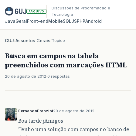
Discussoes de Programacao e
ARQUIVO
Tecnologia
Java
Geral
Front‑end
Mobile
SQL
JS
PHP
Android
GUJ
/
Assuntos Gerais
/
Topico
Busca em campos na tabela
preenchidos com marcações HTML
20 de agosto de 2012
0 respostas
FernandoFranzini
20 de agosto de 2012
Boa tarde jAmigos
Tenho uma solução com campos no banco de