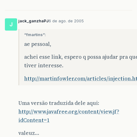
jack_ganzhaPJ
6 de ago. de 2005
J
“fmartins”:
ae pessoal,
achei esse link, espero q possa ajudar pra q
tiver interesse.
http://martinfowler.com/articles/injection.h
Uma versão traduzida dele aqui:
http://www.javafree.org/content/view.jf?
idContent=1
valeuz…