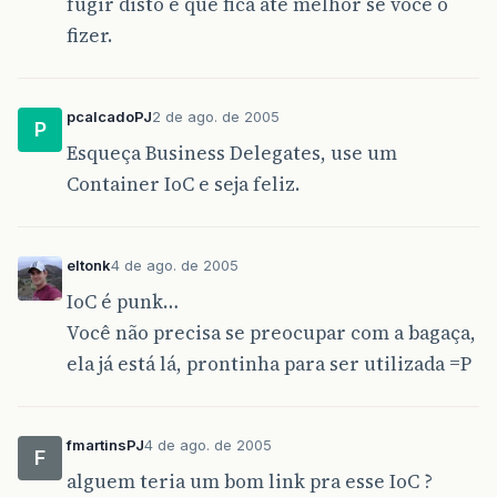
fugir disto e que fica até melhor se você o
fizer.
pcalcadoPJ
2 de ago. de 2005
P
Esqueça Business Delegates, use um
Container IoC e seja feliz.
eltonk
4 de ago. de 2005
IoC é punk…
Você não precisa se preocupar com a bagaça,
ela já está lá, prontinha para ser utilizada =P
fmartinsPJ
4 de ago. de 2005
F
alguem teria um bom link pra esse IoC ?