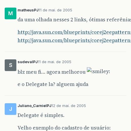
matheusPJ
11 de mai. de 2005
M
da uma olhada nesses 2 links, ótimas referênia
http://java.sun.com/blueprints/corej2eepatter
http://java.sun.com/blueprints/corej2eepatter
sudevalPJ
11 de mai. de 2005
S
blz meu fi… agora melhorou
e o Delegate la? alguem ajuda
Juliano_CarnielPJ
12 de mai. de 2005
J
Delegate é simples.
Velho exemplo do cadastro de usuário: