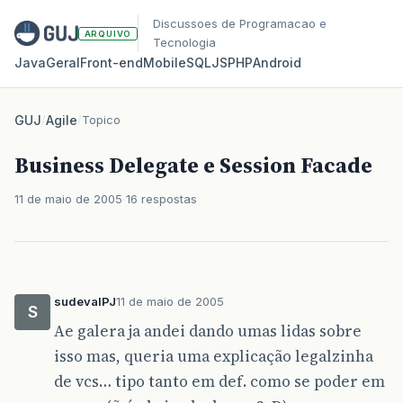
Discussoes de Programacao e
ARQUIVO
Tecnologia
Java
Geral
Front‑end
Mobile
SQL
JS
PHP
Android
GUJ
/
Agile
/
Topico
Business Delegate e Session Facade
11 de maio de 2005
16 respostas
sudevalPJ
11 de maio de 2005
S
Ae galera ja andei dando umas lidas sobre
isso mas, queria uma explicação legalzinha
de vcs… tipo tanto em def. como se poder em