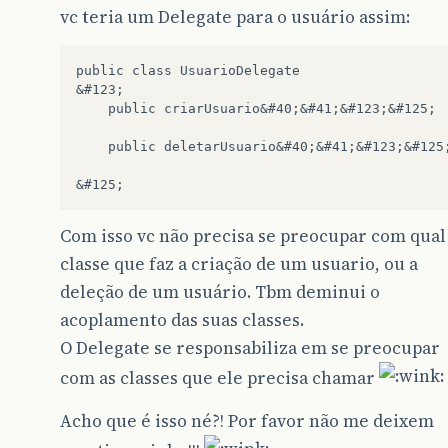
vc teria um Delegate para o usuário assim:
public class UsuarioDelegate

&#123;

	public criarUsuario&#40;&#41;&#123;&#125;

	public deletarUsuario&#40;&#41;&#123;&#125;

Com isso vc não precisa se preocupar com qual
classe que faz a criação de um usuario, ou a
deleção de um usuário. Tbm deminui o
acoplamento das suas classes.
O Delegate se responsabiliza em se preocupar
com as classes que ele precisa chamar
Acho que é isso né?! Por favor não me deixem