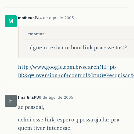
matheusPJ
4 de ago. de 2005
M
fmartins:
alguem teria um bom link pra esse IoC ?
http://www.google.com.br/search?hl=pt-
BR&q=inversion+of+control&btnG=Pesquisar
fmartinsPJ
6 de ago. de 2005
F
ae pessoal,
achei esse link, espero q possa ajudar pra
quem tiver interesse.