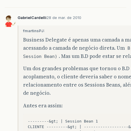
GabrielCardelli
28 de mar. de 2010
fmartinsPJ:
Business Delegate é apenas uma camada a mais
acessando a camada de negócio direta. Um
B
. Mas um B.D pode estar se re
Session Bean)
Um dos grandes problemas que tornou o B.D i
acoplamento, o cliente deveria saber o nome
relacionamento entre os Sessions Beans, alé
de negócio.
Antes era assim:
---------&gt; | Session Bean 1  

CLIENTE ---------&gt; | -------------------&