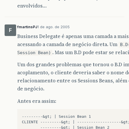
envolvidos…
fmartinsPJ
1 de ago. de 2005
F
Business Delegate é apenas uma camada a mais q
acessando a camada de negócio direta. Um
B.D
. Mas um B.D pode estar se rela
Session Bean)
Um dos grandes problemas que tornou o B.D imp
acoplamento, o cliente deveria saber o nome d
relacionamento entre os Sessions Beans, além 
de negócio.
Antes era assim:
---------&gt; | Session Bean 1  

CLIENTE ---------&gt; | -------------------&gt;