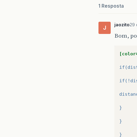
1 Resposta
jaozito
29 
J
Bom, por
[color
if(dis
if(!di
distan
}
}
}