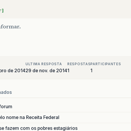
r]
nformar.
ULTIMA RESPOSTA
RESPOSTAS
PARTICIPANTES
bro de 2014
29 de nov. de 2014
1
1
nados
forum
lo nome na Receita Federal
se fazem com os pobres estagiários