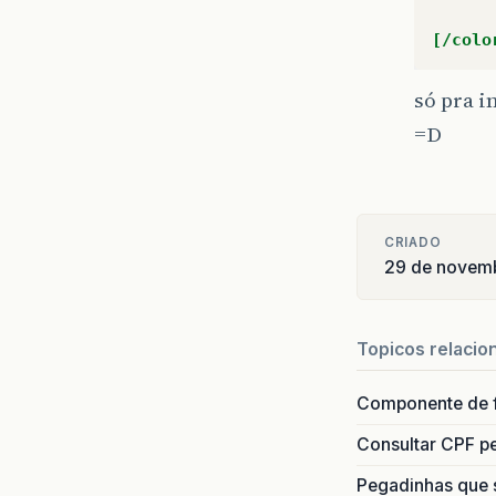
[/colo
só pra i
=D
CRIADO
29 de novem
Topicos relacio
Componente de 
Consultar CPF pe
Pegadinhas que 