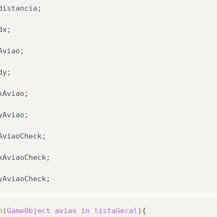
distancia;

x;

Aviao;

y;

xAviao;

yAviao;

AviaoCheck;

xAviaoCheck;

h
(
GameObject
aviao
in
listaGeral
)