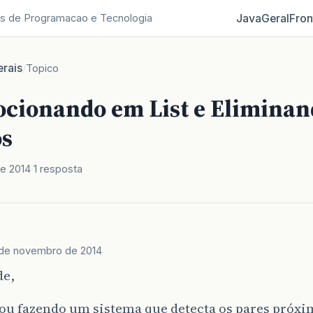
Java
Geral
Fron
s de Programacao e Tecnologia
rais
/
Topico
iocionando em List e Eliminan
os
e 2014
1 resposta
de novembro de 2014
de,
ou fazendo um sistema que detecta os pares próx