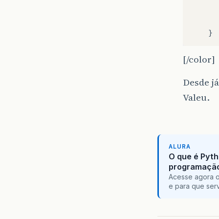
[/color]
Desde já
Valeu.
ALURA
O que é Pyth
programaçã
Acesse agora o
e para que serv