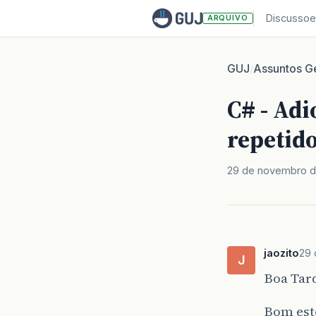
Discussoe
ARQUIVO
GUJ
Assuntos Ge
/
C# - Ad
repetid
29 de novembro d
jaozito
29 
J
Boa Tar
Bom est