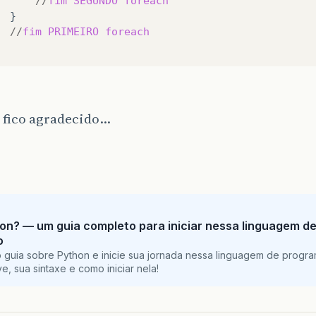
//
fim
SEGUNDO
foreach
//
fim
PRIMEIRO
foreach
 fico agradecido…
on? — um guia completo para iniciar nessa linguagem d
o
 guia sobre Python e inicie sua jornada nessa linguagem de progr
e, sua sintaxe e como iniciar nela!