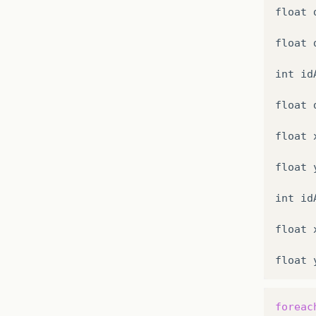
float 
float d
int id
float d
float 
float 
int id
float 
foreac