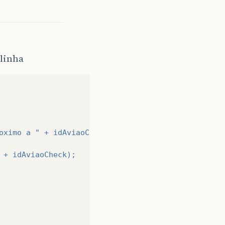
 linha
oximo a " + idAviaoCheck) && !distanciaEntreAvioes
 + idAviaoCheck);