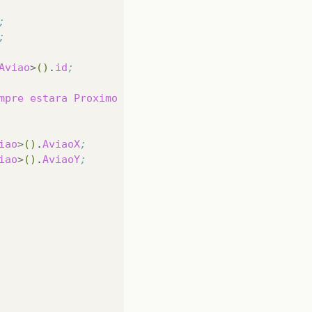
;
;
Aviao
>
()
.
id
;
mpre
estara
Proximo
dele
mesmo
Exemplo
0
e
0
,
1
iao
>
()
.
AviaoX
;
iao
>
()
.
AviaoY
;