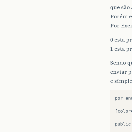
que são
Porém e
Por Ex
0 esta p
1 esta p
Sendo qu
enviar p
e simpl
por en
[color=
public