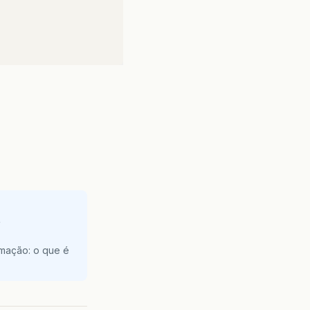
e
amação: o que é