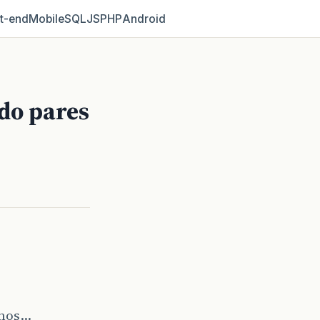
t‑end
Mobile
SQL
JS
PHP
Android
do pares
imos…