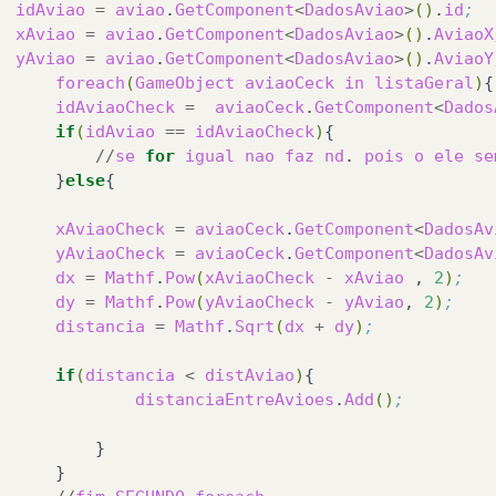
idAviao
=
aviao
.
GetComponent
<
DadosAviao
>
()
.
id
;
xAviao
=
aviao
.
GetComponent
<
DadosAviao
>
()
.
AviaoX
yAviao
=
aviao
.
GetComponent
<
DadosAviao
>
()
.
AviaoY
foreach
(
GameObject
aviaoCeck
in
listaGeral
)
idAviaoCheck
=
aviaoCeck
.
GetComponent
<
Dados
if
(
idAviao
==
idAviaoCheck
)
//
se
for
igual
nao
faz
nd
.
pois
o
ele
se
}
else
xAviaoCheck
=
aviaoCeck
.
GetComponent
<
DadosAv
yAviaoCheck
=
aviaoCeck
.
GetComponent
<
DadosAv
dx
=
Mathf
.
Pow
(
xAviaoCheck
-
xAviao
,
2
)
;
dy
=
Mathf
.
Pow
(
yAviaoCheck
-
yAviao
,
2
)
;
distancia
=
Mathf
.
Sqrt
(
dx
+
dy
)
;
if
(
distancia
<
distAviao
)
distanciaEntreAvioes
.
Add
()
;