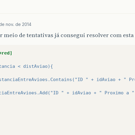
de nov. de 2014
 meio de tentativas já consegui resolver com esta
=red]
tancia < distAviao){
stanciaEntreAvioes.Contains("ID " + idAviao + " Pr
ciaEntreAvioes.Add("ID " + idAviao + " Proximo a "