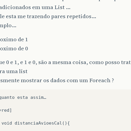
 adicionados em uma List …
le esta me trazendo pares repetidos…
emplo…
roximo de 1
roximo de 0
e 0 e 1, e 1 e 0, são a mesma coisa, como posso trat
ra uma list
esmente mostrar os dados com um Foreach ?
quanto esta assim…

red]

 void distanciaAvioesCal(){
