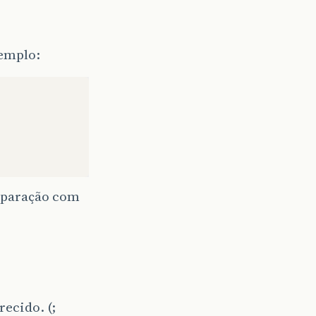
xemplo:
omparação com
ecido. (;