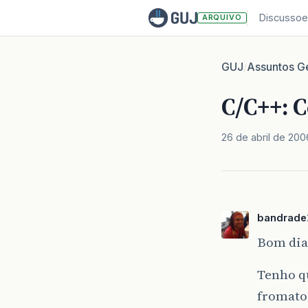
Discussoe
ARQUIVO
GUJ
Assuntos Ge
/
C/C++: C
26 de abril de 200
bandrade
Bom dia
Tenho q
fromatos