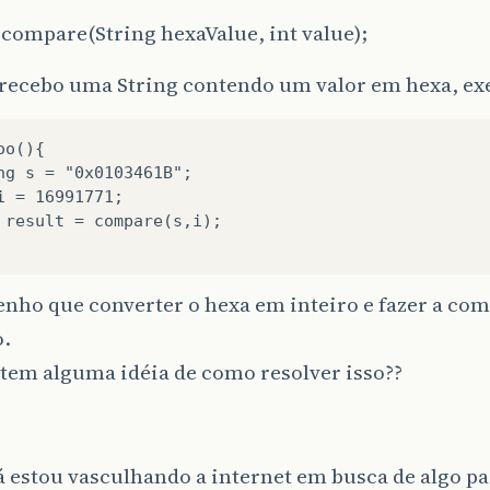
compare(String hexaValue, int value);
, recebo uma String contendo um valor em hexa, e
o(){

ng s = "0x0103461B";

i = 16991771;

 result = compare(s,i);

enho que converter o hexa em inteiro e fazer a c
o.
tem alguma idéia de como resolver isso??
á estou vasculhando a internet em busca de algo par