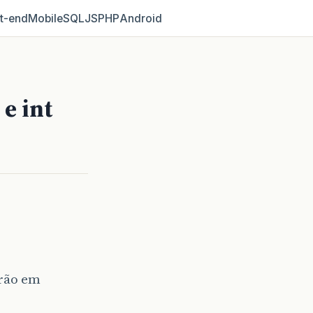
t‑end
Mobile
SQL
JS
PHP
Android
e int
irão em