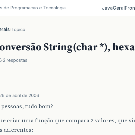
Java
Geral
Fron
s de Programacao e Tecnologia
rais
/
Topico
onversão String(char *), hexa 
6
2 respostas
26 de abril de 2006
 pessoas, tudo bom?
ue criar uma função que compara 2 valores, que v
 diferentes: