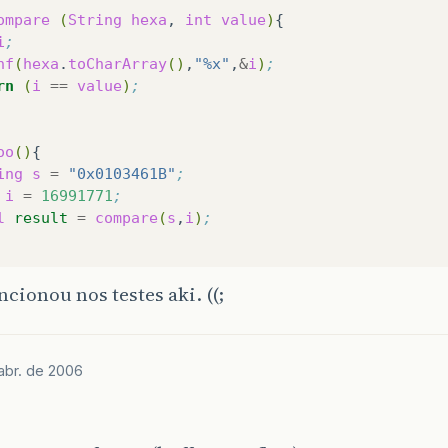
ompare
(
String
hexa
,
int
value
)
i
;
nf
(
hexa
.
toCharArray
()
,
"%x"
,
&
i
)
;
rn
(
i
==
value
)
;
oo
()
ing
s
=
"0x0103461B"
;
i
=
16991771
;
l
result
=
compare
(
s
,
i
)
;
cionou nos testes aki. ((;
abr. de 2006