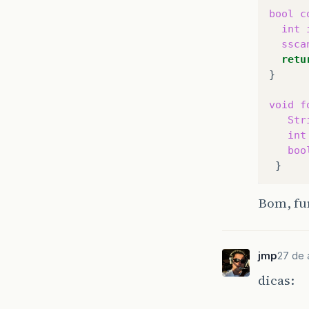
bool
c
int
ssca
retu
}

void
f
Str
int
boo
Bom, fun
jmp
27 de 
dicas: