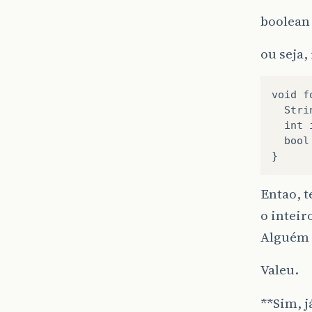
boolean 
ou seja
void fo
  Stri
  int 
  bool
Entao, t
o inteir
Alguém 
Valeu.
**Sim, j