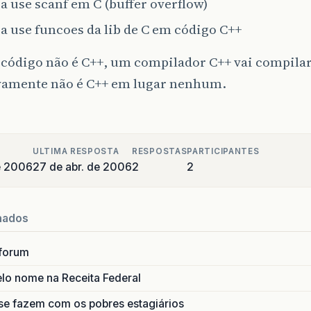
 use scanf em C (buffer overflow)
a use funcoes da lib de C em código C++
 código não é C++, um compilador C++ vai compilar
ivamente não é C++ em lugar nenhum.
ULTIMA RESPOSTA
RESPOSTAS
PARTICIPANTES
de 2006
27 de abr. de 2006
2
2
nados
forum
lo nome na Receita Federal
se fazem com os pobres estagiários