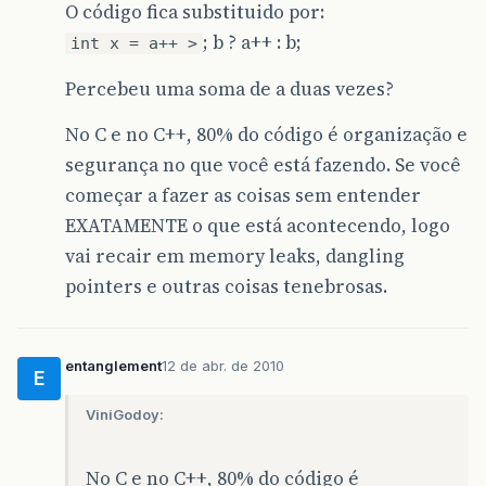
O código fica substituido por:
; b ? a++ : b;
int x = a++ >
Percebeu uma soma de a duas vezes?
No C e no C++, 80% do código é organização e
segurança no que você está fazendo. Se você
começar a fazer as coisas sem entender
EXATAMENTE o que está acontecendo, logo
vai recair em memory leaks, dangling
pointers e outras coisas tenebrosas.
entanglement
12 de abr. de 2010
E
ViniGodoy:
No C e no C++, 80% do código é