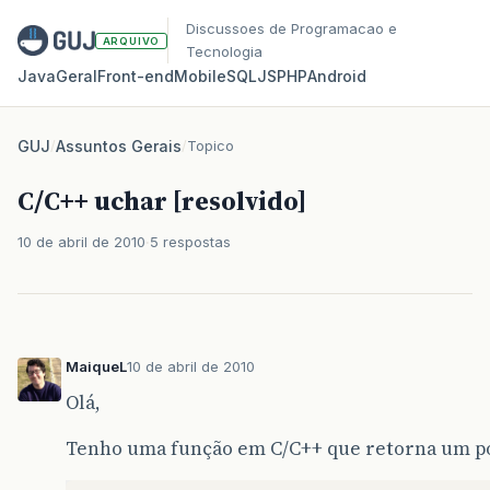
Discussoes de Programacao e
ARQUIVO
Tecnologia
Java
Geral
Front‑end
Mobile
SQL
JS
PHP
Android
GUJ
/
Assuntos Gerais
/
Topico
C/C++ uchar [resolvido]
10 de abril de 2010
5 respostas
MaiqueL
10 de abril de 2010
Olá,
Tenho uma função em C/C++ que retorna um po