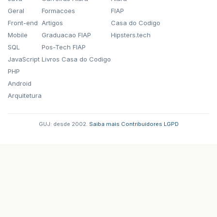
Geral
Formacoes
FIAP
Front-end
Artigos
Casa do Codigo
Mobile
Graduacao FIAP
Hipsters.tech
SQL
Pos-Tech FIAP
JavaScript
Livros Casa do Codigo
PHP
Android
Arquitetura
GUJ: desde 2002.
·
Saiba mais
·
Contribuidores
·
LGPD