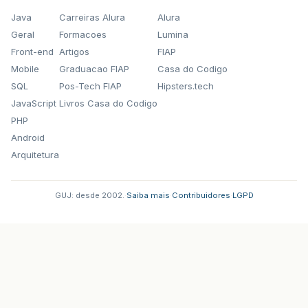
Java
Carreiras Alura
Alura
Geral
Formacoes
Lumina
Front-end
Artigos
FIAP
Mobile
Graduacao FIAP
Casa do Codigo
SQL
Pos-Tech FIAP
Hipsters.tech
JavaScript
Livros Casa do Codigo
PHP
Android
Arquitetura
GUJ: desde 2002.
·
Saiba mais
·
Contribuidores
·
LGPD