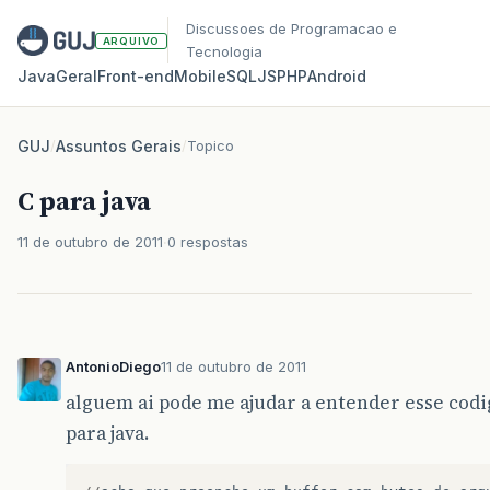
Discussoes de Programacao e
ARQUIVO
Tecnologia
Java
Geral
Front‑end
Mobile
SQL
JS
PHP
Android
GUJ
/
Assuntos Gerais
/
Topico
C para java
11 de outubro de 2011
0 respostas
AntonioDiego
11 de outubro de 2011
alguem ai pode me ajudar a entender esse codi
para java.