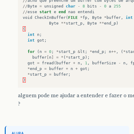
//
acho
que
preenche
um
buffer
com
bytes
de
arq
//
Byte
=
unsigned
char
-
8
bits
-
0
a
255
//
esse
start
e
end
nao
entendi
void
CheckInBuffer
(
FILE
*
fp
,
Byte
*
buffer
,
int
Byte
**
start_p
,
Byte
**
end_p
)
{
int
n
;
int
got
;
for
(
n
=
0
;
*
start_p
&
lt
;
*
end_p
;
n
++
,
(
*
sta
buffer
[
n
]
=
*
(
*
start_p
);
got
=
fread
(
buffer
+
n
,
1
,
bufferSize
-
n
,
f
*
end_p
=
buffer
+
n
+
got
;
*
start_p
=
buffer
;
}
alguem pode me ajudar a entender e fazer o m
?
ALURA