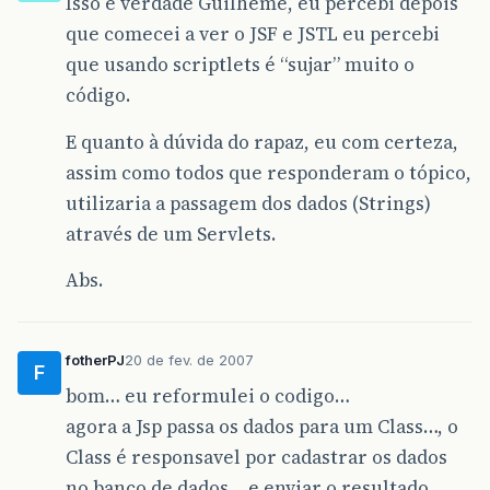
Isso é verdade Guilheme, eu percebi depois
que comecei a ver o JSF e JSTL eu percebi
que usando scriptlets é “sujar” muito o
código.
E quanto à dúvida do rapaz, eu com certeza,
assim como todos que responderam o tópico,
utilizaria a passagem dos dados (Strings)
através de um Servlets.
Abs.
fotherPJ
20 de fev. de 2007
F
bom… eu reformulei o codigo…
agora a Jsp passa os dados para um Class…, o
Class é responsavel por cadastrar os dados
no banco de dados… e enviar o resultado