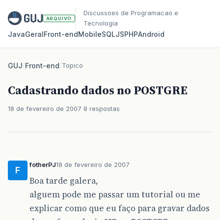
Discussoes de Programacao e
ARQUIVO
Tecnologia
Java
Geral
Front‑end
Mobile
SQL
JS
PHP
Android
GUJ
/
Front-end
/
Topico
Cadastrando dados no POSTGRE
18 de fevereiro de 2007
8 respostas
fotherPJ
18 de fevereiro de 2007
F
Boa tarde galera,
alguem pode me passar um tutorial ou me
explicar como que eu faço para gravar dados