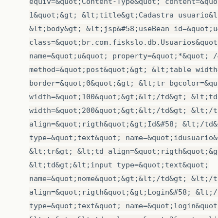
equiv=&quot;Content-Type&quot; content=&quo
st
.
executeUpdate
&
#
40
;
q
&
#
41
;;
status
=
&
#
40
;
"Usuario "
+
nome
+
1&quot;&gt; &lt;title&gt;Cadastra usuario&l
&
#
125
;
catch
&
#
40
;
SQLException
e
&
#
41
;
&lt;body&gt; &lt;jsp&#58;useBean id=&quot;u
status
=
e
.
getMessage
&
#
40
;
&
#
41
;;
&
#
125
;
class=&quot;br.com.fiskslo.db.Usuarios&quot
name=&quot;u&quot; property=&quot;*&quot; /
&
#
125
;
method=&quot;post&quot;&gt; &lt;table width
&
#
125
;
border=&quot;0&quot;&gt; &lt;tr bgcolor=&qu
width=&quot;100&quot;&gt;&lt;/td&gt; &lt;td
width=&quot;200&quot;&gt;&lt;/td&gt; &lt;/t
align=&quot;rigth&quot;&gt;Id&#58; &lt;/td&
type=&quot;text&quot; name=&quot;idusuario&
&lt;tr&gt; &lt;td align=&quot;rigth&quot;&g
&lt;td&gt;&lt;input type=&quot;text&quot;
name=&quot;nome&quot;&gt;&lt;/td&gt; &lt;/t
align=&quot;rigth&quot;&gt;Login&#58; &lt;/
type=&quot;text&quot; name=&quot;login&quot