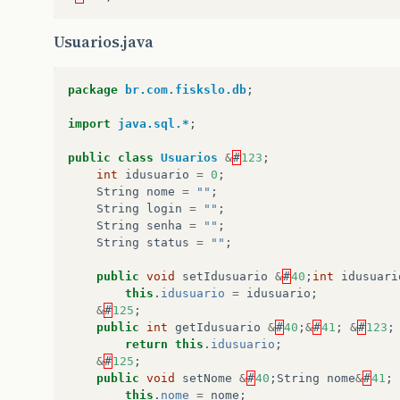
Usuarios.java
package
br.com.fiskslo.db
;
import
java.sql.*
;
public
class
Usuarios
&
#
123
;
int
idusuario
=
0
;
String
nome
=
""
;
String
login
=
""
;
String
senha
=
""
;
String
status
=
""
;
public
void
setIdusuario
&
#
40
;
int
idusuari
this
.
idusuario
=
idusuario
;
&
#
125
;
public
int
getIdusuario
&
#
40
;
&
#
41
;
&
#
123
;
return
this
.
idusuario
;
&
#
125
;
public
void
setNome
&
#
40
;
String
nome
&
#
41
;
this
.
nome
=
nome
;