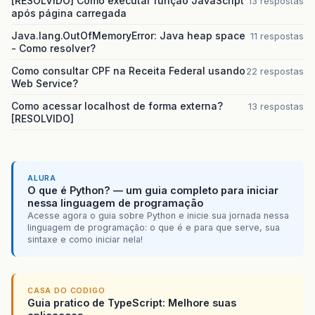
[RESOLVIDO] Como executar função JavaScript
13 respostas
após página carregada
Java.lang.OutOfMemoryError: Java heap space
11 respostas
- Como resolver?
Como consultar CPF na Receita Federal usando
22 respostas
Web Service?
Como acessar localhost de forma externa?
13 respostas
[RESOLVIDO]
ALURA
O que é Python? — um guia completo para iniciar
nessa linguagem de programação
Acesse agora o guia sobre Python e inicie sua jornada nessa
linguagem de programação: o que é e para que serve, sua
sintaxe e como iniciar nela!
CASA DO CODIGO
Guia pratico de TypeScript: Melhore suas