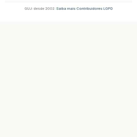
GUJ: desde 2002.
·
Saiba mais
·
Contribuidores
·
LGPD