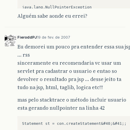
java
.
lang
.
NullPointerException
br
.
com
.
fiskslo
.
db
.
Usuarios
.
incluirUsuario
&
Alguém sabe aonde eu errei?
org
.
apache
.
jsp
.
index_jsp
.
_jspService
&
#
40
;
i
org
.
apache
.
jasper
.
runtime
.
HttpJspBase
.
serv
javax
.
servlet
.
http
.
HttpServlet
.
service
&
#
40
org
.
apache
.
jasper
.
servlet
.
JspServletWrappe
FieroddPJ
19 de fev. de 2007
org
.
apache
.
jasper
.
servlet
.
JspServlet
.
servi
Eu demorei um pouco pra entender essa sua js
org
.
apache
.
jasper
.
servlet
.
JspServlet
.
servi
javax
.
servlet
.
http
.
HttpServlet
.
service
&
#
40
… rss
sinceramente eu recomendaria vc usar um
servlet pra cadastrar o usuario e entao so
devolver o resultado pra jsp … desse jeito ta
tudo na jsp, html, taglib, logica etc!!!
mas pelo stacktrace o método incluir usuario
esta gerando nullpointer na linha 42