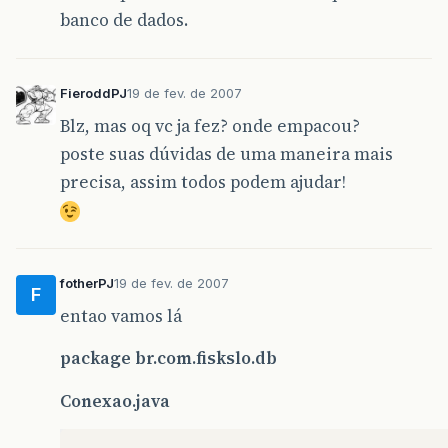
banco de dados.
FieroddPJ
19 de fev. de 2007
Blz, mas oq vc ja fez? onde empacou?
poste suas dúvidas de uma maneira mais
precisa, assim todos podem ajudar!
fotherPJ
19 de fev. de 2007
F
entao vamos lá
package br.com.fiskslo.db
Conexao.java