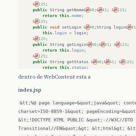
&
#
125
;
public
String
getNome
&
#
40
;
&
#
41
;
&
#
123
;
return
this
.
nome
;
&
#
125
;
public
void
setLogin
&
#
40
;
String
login
&
#
41
this
.
login
=
login
;
&
#
125
;
public
String
getLogin
&
#
40
;
&
#
41
;
&
#
123
;
return
this
.
login
;
&
#
125
;
public
String
getStatus
&
#
40
;
&
#
41
;
&
#
123
;
return
this
.
status
;
&
#
125
;
dentro de WebContent esta a
index.jsp
public
void
incluirUsuario
&
#
40
;
&
#
41
;
&
#
12
String
q
=
""
;
q
+=
"insert into loja.usuarios &#40;i
&lt;%@ page language=&quot;java&quot; cont
q
+=
"values &#40;'"
+
idusuario
+
"',
charset=ISO-8859-1&quot; pageEncoding=&quot
&lt;!DOCTYPE HTML PUBLIC &quot;-//W3C//DTD 
Connection
con
=
Conexao
.
obterConexao
&
try
&
#
123
;
Transitional//EN&quot;&gt; &lt;html&gt; &lt
Statement
st
=
con
.
createStatement