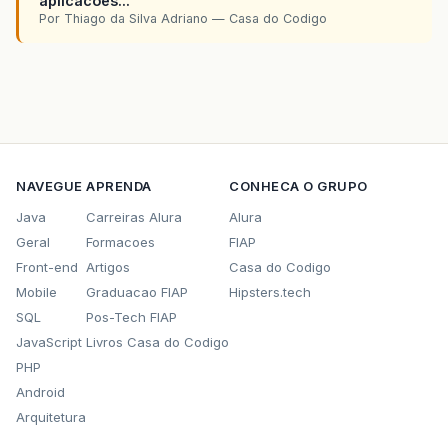
aplicacoes...
Por Thiago da Silva Adriano — Casa do Codigo
NAVEGUE
APRENDA
CONHECA O GRUPO
Java
Carreiras Alura
Alura
Geral
Formacoes
FIAP
Front-end
Artigos
Casa do Codigo
Mobile
Graduacao FIAP
Hipsters.tech
SQL
Pos-Tech FIAP
JavaScript
Livros Casa do Codigo
PHP
Android
Arquitetura