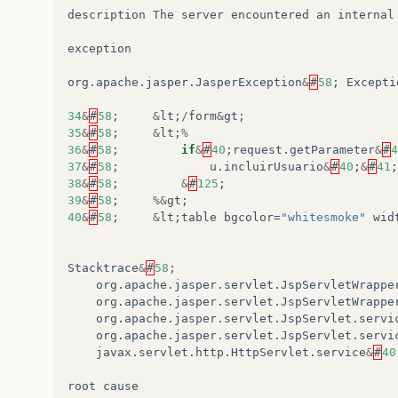
description
The
server
encountered
an
internal
exception
org
.
apache
.
jasper
.
JasperException
&
#
58
;
Excepti
34
&
#
58
;
&
lt
;
/
form
&
gt
;
35
&
#
58
;
&
lt
;
%
36
&
#
58
;
if
&
#
40
;
request
.
getParameter
&
#
4
37
&
#
58
;
u
.
incluirUsuario
&
#
40
;
&
#
41
;
38
&
#
58
;
&
#
125
;
39
&
#
58
;
%&
gt
;
40
&
#
58
;
&
lt
;
table
bgcolor
=
"whitesmoke"
wid
Stacktrace
&
#
58
;
org
.
apache
.
jasper
.
servlet
.
JspServletWrappe
org
.
apache
.
jasper
.
servlet
.
JspServletWrappe
org
.
apache
.
jasper
.
servlet
.
JspServlet
.
servi
org
.
apache
.
jasper
.
servlet
.
JspServlet
.
servi
javax
.
servlet
.
http
.
HttpServlet
.
service
&
#
40
root
cause