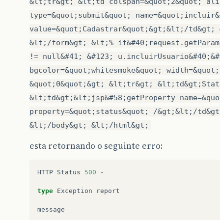
&lt;tr&gt; &lt;td colspan=&quot;2&quot; ali
type=&quot;submit&quot; name=&quot;incluir&
value=&quot;Cadastrar&quot;&gt;&lt;/td&gt; 
&lt;/form&gt; &lt;% if&#40;request.getParam
!= null&#41; &#123; u.incluirUsuario&#40;&#
bgcolor=&quot;whitesmoke&quot; width=&quot;
&quot;0&quot;&gt; &lt;tr&gt; &lt;td&gt;Stat
&lt;td&gt;&lt;jsp&#58;getProperty name=&quo
property=&quot;status&quot; /&gt;&lt;/td&gt
&lt;/body&gt; &lt;/html&gt;
esta retornando o seguinte erro:
HTTP
Status
500
-
type
Exception
report
message