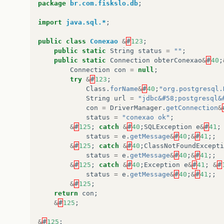
package
br.com.fiskslo.db
;
import
java.sql.*
;
public
class
Conexao
&
#
123
;
public
static
String
status
=
""
;
public
static
Connection
obterConexao
&
#
40
;
Connection
con
=
null
;
try
&
#
123
;
Class
.
forName
&
#
40
;
"org.postgresql.
String
url
=
"jdbc&#58;postgresql&
con
=
DriverManager
.
getConnection
&
status
=
"conexao ok"
;
&
#
125
;
catch
&
#
40
;
SQLException
e
&
#
41
;
status
=
e
.
getMessage
&
#
40
;
&
#
41
;;
&
#
125
;
catch
&
#
40
;
ClassNotFoundExcepti
status
=
e
.
getMessage
&
#
40
;
&
#
41
;;
&
#
125
;
catch
&
#
40
;
Exception
e
&
#
41
;
&
#
status
=
e
.
getMessage
&
#
40
;
&
#
41
;;
&
#
125
;
return
con
;
&
#
125
;
&
#
125
;