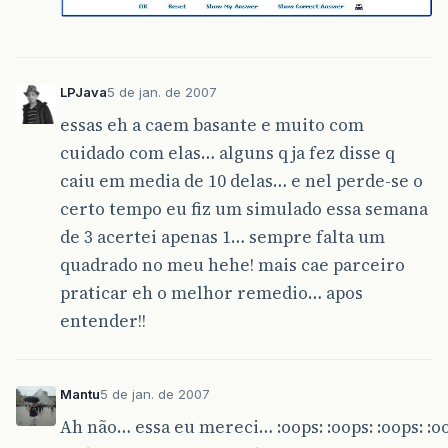
LPJava
5 de jan. de 2007
essas eh a caem basante e muito com
cuidado com elas… alguns q ja fez disse q
caiu em media de 10 delas… e nel perde-se o
certo tempo eu fiz um simulado essa semana
de 3 acertei apenas 1… sempre falta um
quadrado no meu hehe! mais cae parceiro
praticar eh o melhor remedio… apos
entender!!
Mantu
5 de jan. de 2007
Ah não… essa eu mereci… :oops: :oops: :oops: :o