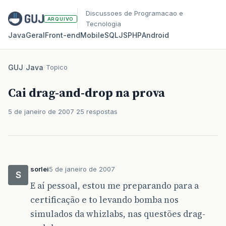
Discussoes de Programacao e
ARQUIVO
Tecnologia
Java
Geral
Front‑end
Mobile
SQL
JS
PHP
Android
GUJ
/
Java
/
Topico
Cai drag-and-drop na prova
5 de janeiro de 2007
25 respostas
sorlei
5 de janeiro de 2007
S
E aí pessoal, estou me preparando para a
certificação e to levando bomba nos
simulados da whizlabs, nas questões drag-