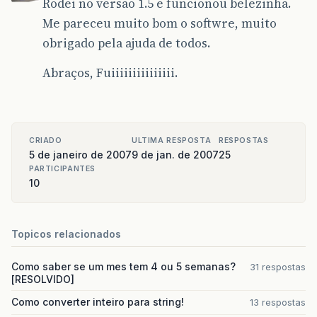
Rodei no versão 1.5 e funcionou belezinha.
Me pareceu muito bom o softwre, muito
obrigado pela ajuda de todos.
Abraços, Fuiiiiiiiiiiiiiii.
CRIADO
ULTIMA RESPOSTA
RESPOSTAS
5 de janeiro de 2007
9 de jan. de 2007
25
PARTICIPANTES
10
Topicos relacionados
Como saber se um mes tem 4 ou 5 semanas?
31 respostas
[RESOLVIDO]
Como converter inteiro para string!
13 respostas