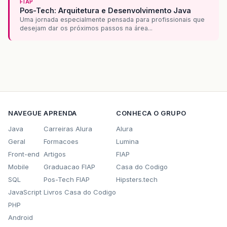
FIAP
Pos-Tech: Arquitetura e Desenvolvimento Java
Uma jornada especialmente pensada para profissionais que
desejam dar os próximos passos na área...
NAVEGUE
APRENDA
CONHECA O GRUPO
Java
Carreiras Alura
Alura
Geral
Formacoes
Lumina
Front-end
Artigos
FIAP
Mobile
Graduacao FIAP
Casa do Codigo
SQL
Pos-Tech FIAP
Hipsters.tech
JavaScript
Livros Casa do Codigo
PHP
Android