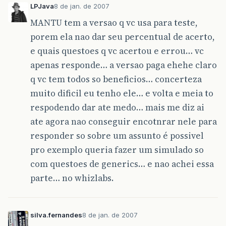
LPJava
8 de jan. de 2007
MANTU tem a versao q vc usa para teste,
porem ela nao dar seu percentual de acerto,
e quais questoes q vc acertou e errou… vc
apenas responde… a versao paga ehehe claro
q vc tem todos so beneficios… concerteza
muito dificil eu tenho ele… e volta e meia to
respodendo dar ate medo… mais me diz ai
ate agora nao conseguir encotnrar nele para
responder so sobre um assunto é possivel
pro exemplo queria fazer um simulado so
com questoes de generics… e nao achei essa
parte… no whizlabs.
silva.fernandes
8 de jan. de 2007