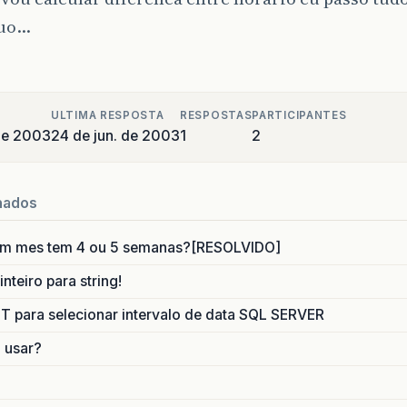
nuo…
ULTIMA RESPOSTA
RESPOSTAS
PARTICIPANTES
de 2003
24 de jun. de 2003
1
2
nados
um mes tem 4 ou 5 semanas?[RESOLVIDO]
nteiro para string!
para selecionar intervalo de data SQL SERVER
o usar?