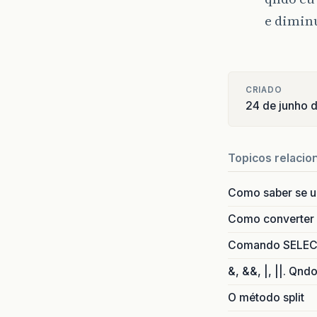
e dimi
CRIADO
24 de junho 
Topicos relacio
Como saber se 
Como converter i
Comando SELECT 
&, &&, |, ||. Qnd
O método split