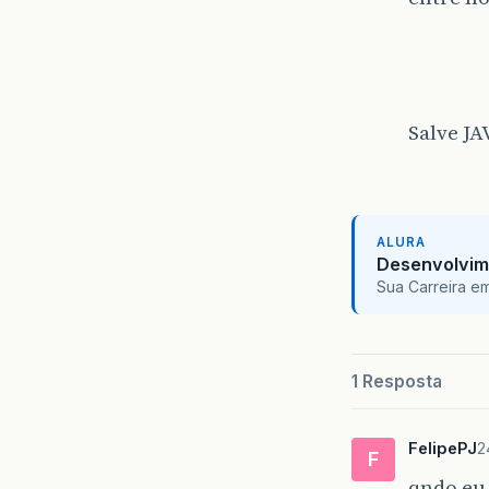
Salve JA
ALURA
Desenvolvim
Sua Carreira e
1 Resposta
FelipePJ
2
F
qndo eu 