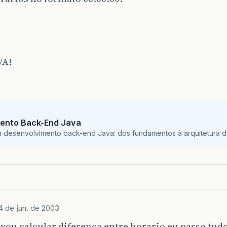
VA!
ento Back-End Java
m desenvolvimento back-end Java: dos fundamentos à arquitetura de
4 de jun. de 2003
vou calcular diferenca entre horario eu passo tud