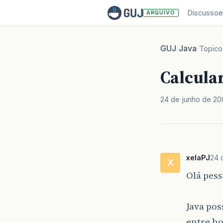
Discussoe
ARQUIVO
GUJ
Java
/
/
Topico
Calcular
24 de junho de 2
xelaPJ
24 
X
Olá pess
Java pos
entre ho