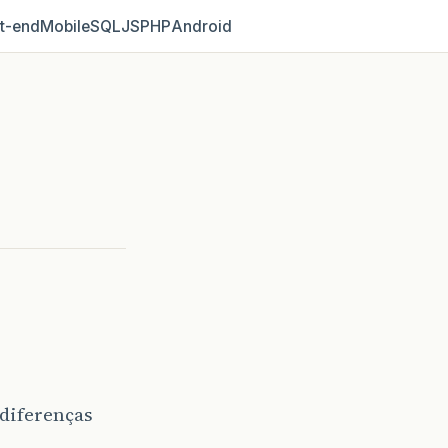
t‑end
Mobile
SQL
JS
PHP
Android
 diferenças