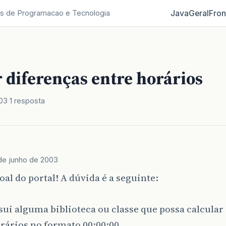
Java
Geral
Fron
s de Programacao e Tecnologia
 diferenças entre horários
003
1 resposta
de junho de 2003
oal do portal! A dúvida é a seguinte:
sui alguma biblioteca ou classe que possa calcular
rários no formato 00:00:00.