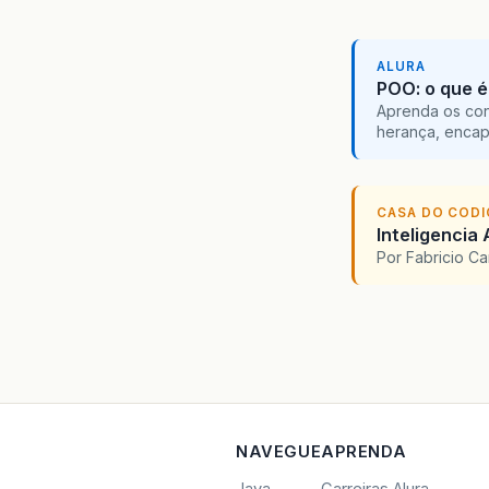
ALURA
POO: o que é
Aprenda os con
herança, encap
CASA DO COD
Inteligencia 
Por Fabricio C
NAVEGUE
APRENDA