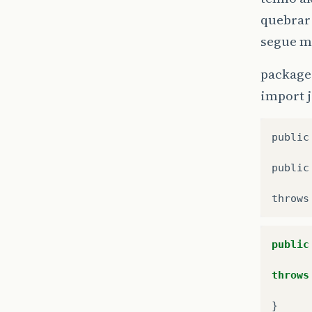
quebrar
segue m
package 
import j
public
public
throws
public
throws
}