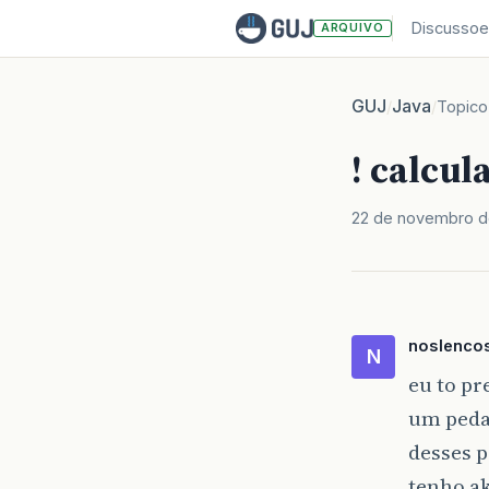
Discussoe
ARQUIVO
GUJ
Java
/
/
Topico
! calcula
22 de novembro d
noslenco
N
eu to pr
um pedaç
desses 
tenho ak