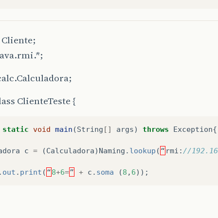
Cliente;
ava.rmi.*;
alc.Calculadora;
lass ClienteTeste {
static
void
main
(
String
[]
args
)
throws
Exception
{
adora
c
=
(
Calculadora
)
Naming
.
lookup
(
“
rmi
:
//192.16
.
out
.
print
(
“
8
+
6
=
”
+
c
.
soma
(
8
,
6
));