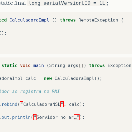
static final
;
long serialVersionUID = 1L
ted
CalculadoraImpl
()
throws
RemoteException
{
();
static
void
main
(
String
args
[]
)
throws
Exception
adoraImpl
calc
=
new
CalculadoraImpl
();
idor se registra no RMI
.
rebind
(
“
CalculadoraNSL
”
,
calc
);
.
out
.
println
(
“
Servidor
no
ar
…”
);