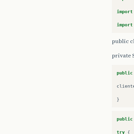
import
import
public c
private 
public
client
}
public
try
{