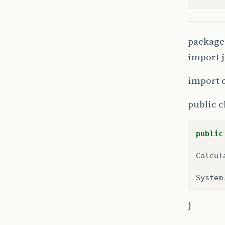
package 
import j
import c
public c
public
Calcul
System
}