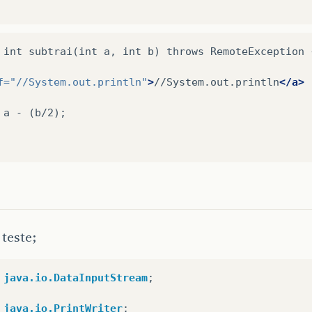
int
subtrai(int
a,
int
b)
throws
RemoteException
f=
"//System.out.println"
>
//System.out.println
</a>
a
-
(b/2);

teste;
java.io.DataInputStream
;
java.io.PrintWriter
;