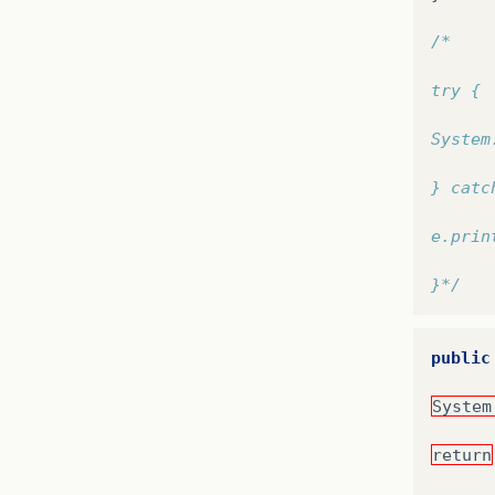
/*
try {
System
} catc
e.prin
}*/
public
System
return