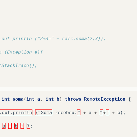
.out.println (“2+3=” + calc.soma(2,3));
h (Exception e){
tStackTrace();
int
soma
(
int
a
,
int
b
)
throws
RemoteException
{
.out.println
(“Soma
recebeu
:
”
+
a
+
“
+
”
+
b
);
a
+
b
+
7
;