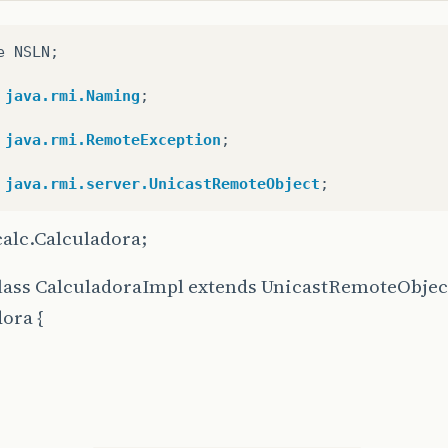
e
NSLN
;
java.rmi.Naming
;
java.rmi.RemoteException
;
java.rmi.server.UnicastRemoteObject
;
alc.Calculadora;
class CalculadoraImpl extends UnicastRemoteObje
ora {