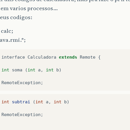
 em varios processos…
eus codigos:
calc;
ava.rmi.*;
interface
Calculadora
extends
Remote
{
int
soma
(
int
a
,
int
b
)
RemoteException
;
int
subtrai
(
int
a
,
int
b
)
RemoteException
;