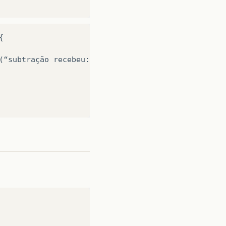
{

(“subtração
recebeu:”
+
a
+
“+”
+
b));
