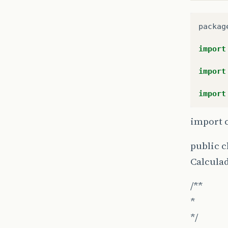
packag
import
import
import
import c
public 
Calculad
/**
*
*/