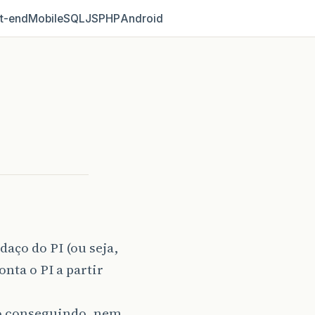
t‑end
Mobile
SQL
JS
PHP
Android
aço do PI (ou seja,
nta o PI a partir
 to conseguindo, nem