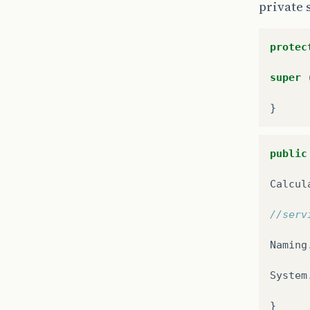
private 
protec
super
}
public
Calcul
//serv
Naming
System
}