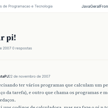
Java
Geral
Fron
s de Programacao e Tecnologia
r pi!
e 2007
0 respostas
staPJ
22 de novembro de 2007
ecisando ter vários programas que calculam um ped
o da tarefa), e outro que chama os programas e mo
pedaços.
i uns codigos de calculadora, mas pra faze o pi n