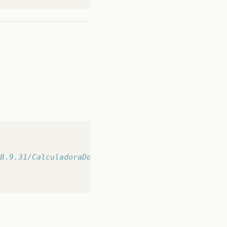
8.9.31/CalculadoraDoMac”);