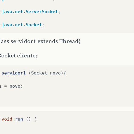
java.net.ServerSocket
;
java.net.Socket
;
lass servidor1 extends Thread{
Socket cliente;
servidor1
(
Socket
novo
){
e
=
novo
;
void
run
()
{