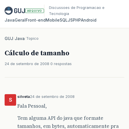
Discussoes de Programacao e
ARQUIVO
Tecnologia
Java
Geral
Front‑end
Mobile
SQL
JS
PHP
Android
GUJ
/
Java
/
Topico
Cálculo de tamanho
24 de setembro de 2008
0 respostas
silveta
24 de setembro de 2008
S
Fala Pessoal,
Tem alguma API do java que formate
tamanhos, em bytes, automaticamente pra