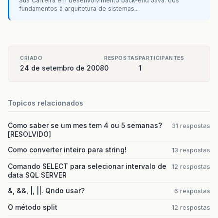
Sua Carreira em desenvolvimento back-end Java: dos
fundamentos à arquitetura de sistemas...
CRIADO
RESPOSTAS
PARTICIPANTES
24 de setembro de 2008
0
1
Topicos relacionados
Como saber se um mes tem 4 ou 5 semanas?
31 respostas
[RESOLVIDO]
Como converter inteiro para string!
13 respostas
Comando SELECT para selecionar intervalo de
12 respostas
data SQL SERVER
&, &&, |, ||. Qndo usar?
6 respostas
O método split
12 respostas