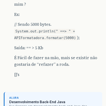
mim ?
Ex:
// Sendo 5000 bytes.
System.out.println(" ==> " +
);
APIFormatadora.formatar(5000)
Saída: == > 5 Kb
É Fácil de fazer na mão, mais se existir não
gostaria de “refazer” a roda.
[]'s
ALURA
Desenvolvimento Back-End Java