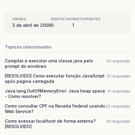
CRIADO
RESPOSTAS
PARTICIPANTES
3 de abril de 2009
0
1
Topicos relacionados
Compilar e executar uma classe java pelo
13 respostas
prompt do windows
[RESOLVIDO] Como executar função JavaScript
13 respostas
após página carregada
Java.lang.OutOfMemoryError: Java heap space
11 respostas
- Como resolver?
Como consultar CPF na Receita Federal usando
22 respostas
Web Service?
Como acessar localhost de forma externa?
13 respostas
[RESOLVIDO]