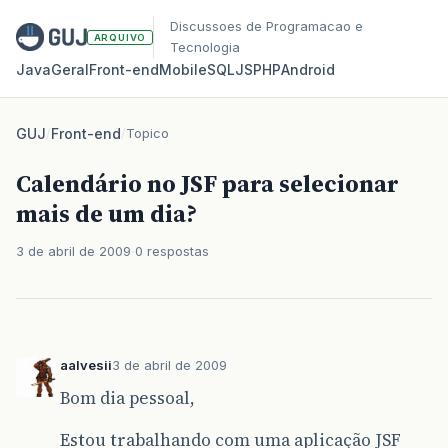
Discussoes de Programacao e
ARQUIVO
Tecnologia
Java
Geral
Front‑end
Mobile
SQL
JS
PHP
Android
GUJ
/
Front-end
/
Topico
Calendário no JSF para selecionar
mais de um dia?
3 de abril de 2009
0 respostas
aalvesii
3 de abril de 2009
Bom dia pessoal,
Estou trabalhando com uma aplicação JSF