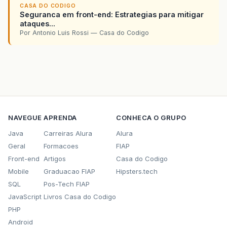
CASA DO CODIGO
Seguranca em front-end: Estrategias para mitigar
ataques...
Por Antonio Luis Rossi — Casa do Codigo
NAVEGUE
APRENDA
CONHECA O GRUPO
Java
Carreiras Alura
Alura
Geral
Formacoes
FIAP
Front-end
Artigos
Casa do Codigo
Mobile
Graduacao FIAP
Hipsters.tech
SQL
Pos-Tech FIAP
JavaScript
Livros Casa do Codigo
PHP
Android