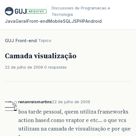
Discussoes de Programacao e
ARQUIVO
Tecnologia
Java
Geral
Front‑end
Mobile
SQL
JS
PHP
Android
GUJ
/
Front-end
/
Topico
Camada visualização
22 de julho de 2009
0 respostas
renanreismartins
22 de julho de 2009
boa tarde pessoal, quem utiliza frameworks
action based como vraptor e etc… o que vcs
utilizam na camada de visualização e por que