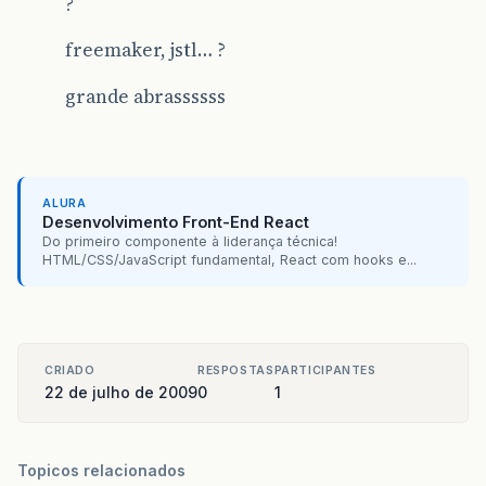
?
freemaker, jstl… ?
grande abrassssss
ALURA
Desenvolvimento Front-End React
Do primeiro componente à liderança técnica!
HTML/CSS/JavaScript fundamental, React com hooks e...
CRIADO
RESPOSTAS
PARTICIPANTES
22 de julho de 2009
0
1
Topicos relacionados