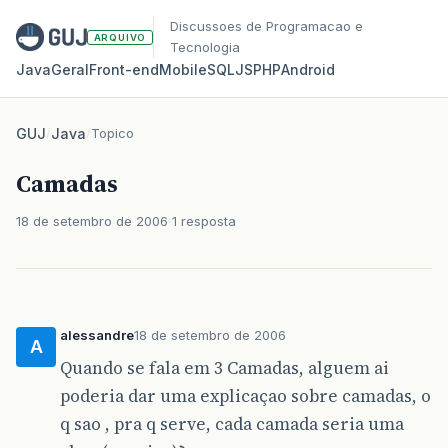
Discussoes de Programacao e
ARQUIVO
Tecnologia
Java
Geral
Front‑end
Mobile
SQL
JS
PHP
Android
GUJ
/
Java
/
Topico
Camadas
18 de setembro de 2006
1 resposta
alessandre
18 de setembro de 2006
A
Quando se fala em 3 Camadas, alguem ai
poderia dar uma explicaçao sobre camadas, o
q sao , pra q serve, cada camada seria uma