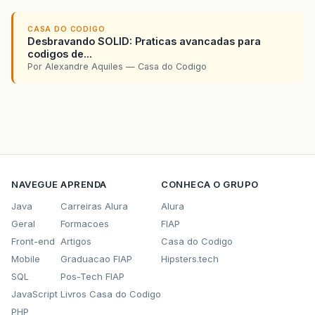
CASA DO CODIGO
Desbravando SOLID: Praticas avancadas para
codigos de...
Por Alexandre Aquiles — Casa do Codigo
NAVEGUE
APRENDA
CONHECA O GRUPO
Java
Carreiras Alura
Alura
Geral
Formacoes
FIAP
Front-end
Artigos
Casa do Codigo
Mobile
Graduacao FIAP
Hipsters.tech
SQL
Pos-Tech FIAP
JavaScript
Livros Casa do Codigo
PHP