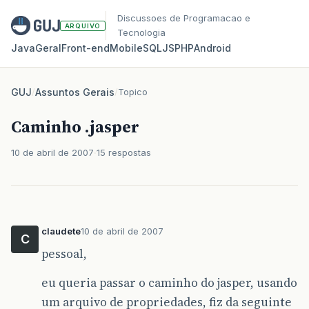
Discussoes de Programacao e
ARQUIVO
Tecnologia
Java
Geral
Front‑end
Mobile
SQL
JS
PHP
Android
GUJ
/
Assuntos Gerais
/
Topico
Caminho .jasper
10 de abril de 2007
15 respostas
claudete
10 de abril de 2007
C
pessoal,
eu queria passar o caminho do jasper, usando
um arquivo de propriedades, fiz da seguinte