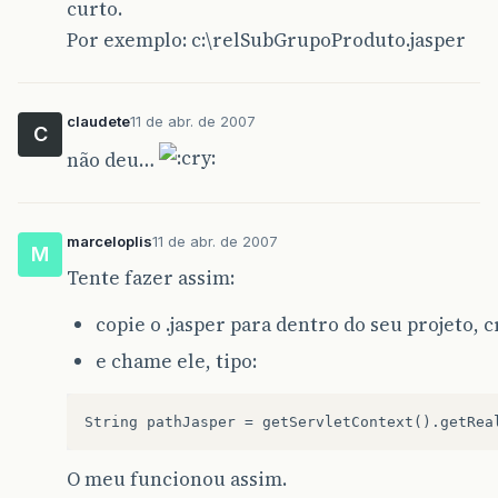
curto.
Por exemplo: c:\relSubGrupoProduto.jasper
claudete
11 de abr. de 2007
C
não deu…
marceloplis
11 de abr. de 2007
M
Tente fazer assim:
copie o .jasper para dentro do seu projeto, 
e chame ele, tipo:
O meu funcionou assim.