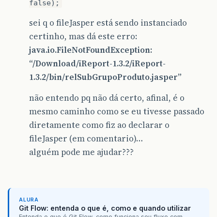
false);
sei q o fileJasper está sendo instanciado
certinho, mas dá este erro:
java.io.FileNotFoundException:
“/Download/iReport-1.3.2/iReport-
1.3.2/bin/relSubGrupoProduto.jasper”
não entendo pq não dá certo, afinal, é o
mesmo caminho como se eu tivesse passado
diretamente como fiz ao declarar o
fileJasper (em comentario)…
alguém pode me ajudar???
ALURA
Git Flow: entenda o que é, como e quando utilizar
Entenda o que é Git Flow, como funciona seu fluxo com