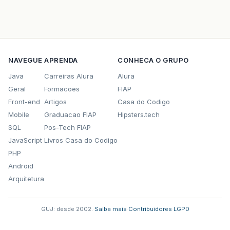
NAVEGUE
APRENDA
CONHECA O GRUPO
Java
Carreiras Alura
Alura
Geral
Formacoes
FIAP
Front-end
Artigos
Casa do Codigo
Mobile
Graduacao FIAP
Hipsters.tech
SQL
Pos-Tech FIAP
JavaScript
Livros Casa do Codigo
PHP
Android
Arquitetura
GUJ: desde 2002.
·
Saiba mais
·
Contribuidores
·
LGPD