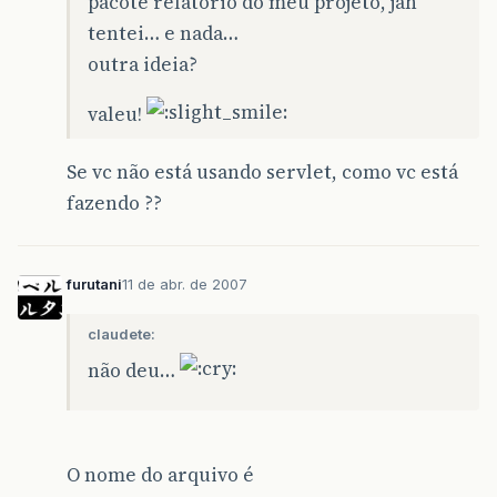
pacote relatorio do meu projeto, jah
tentei… e nada…
outra ideia?
valeu!
Se vc não está usando servlet, como vc está
fazendo ??
furutani
11 de abr. de 2007
claudete:
não deu…
O nome do arquivo é