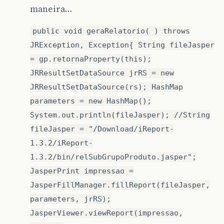
maneira…
public void geraRelatorio( ) throws
JRException, Exception{ String fileJasper
= gp.retornaProperty(this);
JRResultSetDataSource jrRS = new
JRResultSetDataSource(rs); HashMap
parameters = new HashMap();
System.out.println(fileJasper); //String
fileJasper = "/Download/iReport-
1.3.2/iReport-
1.3.2/bin/relSubGrupoProduto.jasper";
JasperPrint impressao =
JasperFillManager.fillReport(fileJasper,
parameters, jrRS);
JasperViewer.viewReport(impressao,