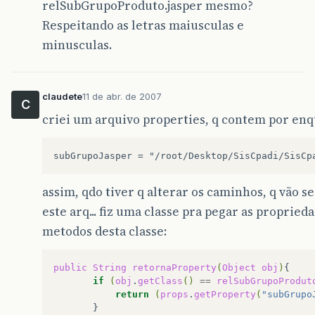
relSubGrupoProduto.jasper mesmo?
Respeitando as letras maiusculas e
minusculas.
claudete
11 de abr. de 2007
C
criei um arquivo properties, q contem por enqt
assim, qdo tiver q alterar os caminhos, q vão s
este arq... fiz uma classe pra pegar as propried
metodos desta classe:
public
String
retornaProperty
(
Object
obj
)
if
(
obj
.
getClass
()
==
relSubGrupoProdut
return
(
props
.
getProperty
(
"subGrupo