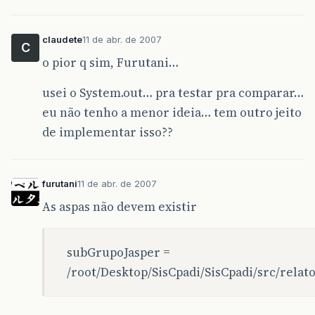
claudete
11 de abr. de 2007
C
o pior q sim, Furutani…
usei o System.out… pra testar pra comparar…
eu não tenho a menor ideia… tem outro jeito
de implementar isso??
furutani
11 de abr. de 2007
As aspas não devem existir
subGrupoJasper =
/root/Desktop/SisCpadi/SisCpadi/src/rela