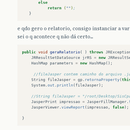
else
return
(
""
)
;
e qdo gero o relatorio, consigo instanciar a v
sei o q acontece q não dá certo...
public
void
geraRelatorio
(
)
throws
JRExceptio
JRResultSetDataSource
jrRS
=
new
JRResultS
HashMap
parameters
=
new
HashMap
();
//fileJasper contem caminho do arquivo .j
String
fileJasper
=
gp
.
retornaProperty
(
thi
System
.
out
.
println
(
fileJasper
);
//String fileJasper = "/root/Desktop/SisCp
JasperPrint
impressao
=
JasperFillManager
.
JasperViewer
.
viewReport
(
impressao
,
false
);
}