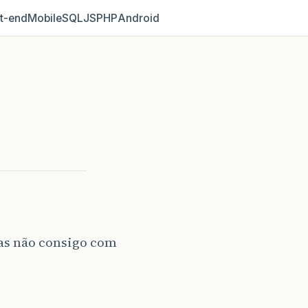
t‑end
Mobile
SQL
JS
PHP
Android
as não consigo com