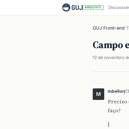
Discussoe
ARQUIVO
GUJ
Front-end
/
/
T
Campo 
13 de novembro d
mbellorj
1
M
Preciso
faço?
[