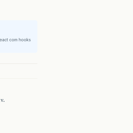
React com hooks
v.