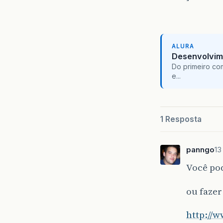
ALURA
Desenvolvim
Do primeiro co
e...
1 Resposta
panngo
13
Você pod
ou fazer
http://