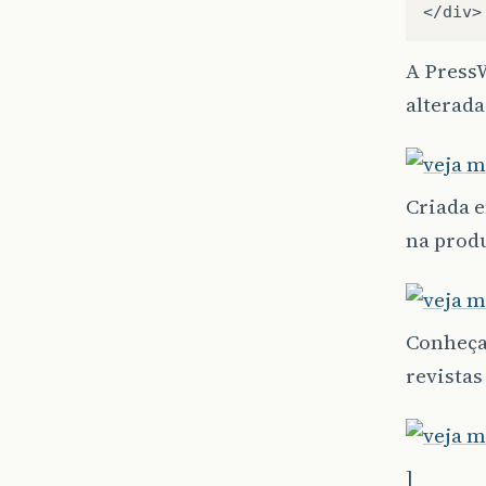
A PressW
alterada
Criada e
na produ
Conheça
revistas 
]