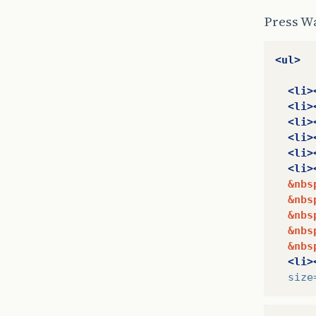
Press W
<ul>
<li>
<li>
<li>
<li>
<li>
<li>
&nbs
&nbs
&nbs
&nbs
&nbs
<li>
size