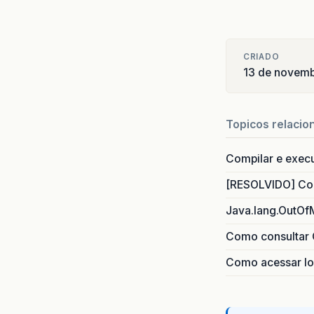
CRIADO
13 de novem
Topicos relacio
Compilar e exec
[RESOLVIDO] Com
Java.lang.OutOf
Como consultar 
Como acessar lo