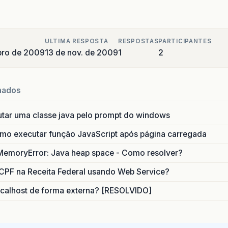
ULTIMA RESPOSTA
RESPOSTAS
PARTICIPANTES
bro de 2009
13 de nov. de 2009
1
2
nados
utar uma classe java pelo prompt do windows
o executar função JavaScript após página carregada
MemoryError: Java heap space - Como resolver?
CPF na Receita Federal usando Web Service?
calhost de forma externa? [RESOLVIDO]