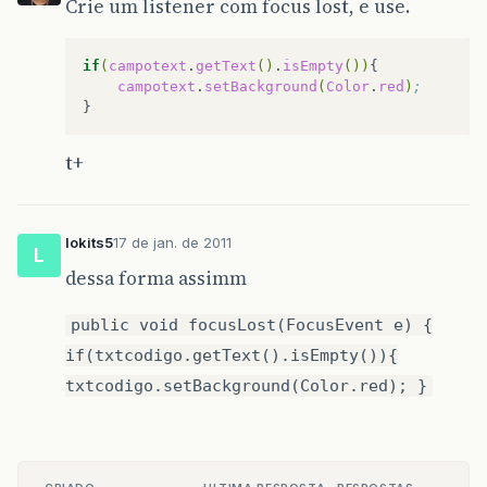
Crie um listener com focus lost, e use.
if
(
campotext
.
getText
()
.
isEmpty
())
campotext
.
setBackground
(
Color
.
red
)
;
t+
lokits5
17 de jan. de 2011
L
dessa forma assimm
public void focusLost(FocusEvent e) {
if(txtcodigo.getText().isEmpty()){
txtcodigo.setBackground(Color.red); }