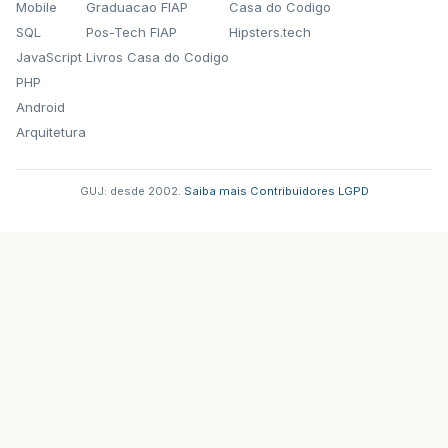
Mobile
Graduacao FIAP
Casa do Codigo
SQL
Pos-Tech FIAP
Hipsters.tech
JavaScript
Livros Casa do Codigo
PHP
Android
Arquitetura
GUJ: desde 2002.
·
Saiba mais
·
Contribuidores
·
LGPD