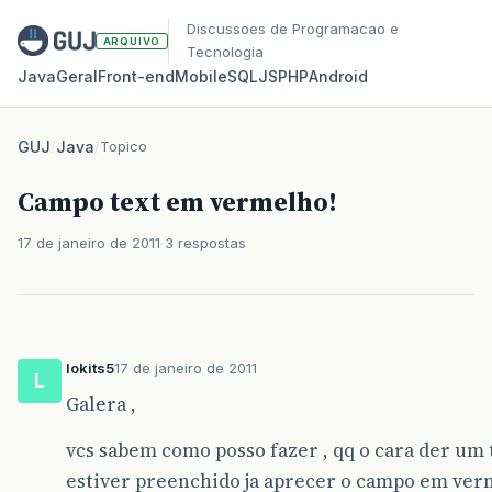
Discussoes de Programacao e
ARQUIVO
Tecnologia
Java
Geral
Front‑end
Mobile
SQL
JS
PHP
Android
GUJ
/
Java
/
Topico
Campo text em vermelho!
17 de janeiro de 2011
3 respostas
lokits5
17 de janeiro de 2011
L
Galera ,
vcs sabem como posso fazer , qq o cara der um 
estiver preenchido ja aprecer o campo em ver