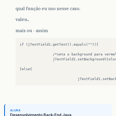
qual função eu uso nesse caso.
valeu..
mais ou - assim
if (jTextField1.getText().equals("")){  

    			/*seta o background para vermelho*/   

    			jTextField1.setBackground(Color.RED); 

}else{

ALURA
Desenvolvimento Back-End Java