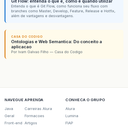
Git Flow: entenda o que é, como e quando utilizar
Entenda o que é Git Flow, como funciona seu fluxo com
branches como Master, Develop, Feature, Release e Hotfix,
além de vantagens e desvantagens.
CASA DO CODIGO
Ontologias e Web Semantica: Do conceito a
aplicacao
Por Ivam Galvao Filho — Casa do Codigo
NAVEGUE
APRENDA
CONHECA O GRUPO
Java
Carreiras Alura
Alura
Geral
Formacoes
Lumina
Front-end
Artigos
FIAP