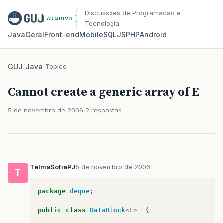
Discussoes de Programacao e
ARQUIVO
Tecnologia
Java
Geral
Front‑end
Mobile
SQL
JS
PHP
Android
GUJ
/
Java
/
Topico
Cannot create a generic array of E
5 de novembro de 2006
2 respostas
TelmaSofiaPJ
5 de novembro de 2006
T
package
deque
;
public
class
DataBlock
<
E
>
{