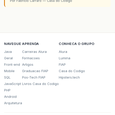
Por Fabricio Carraro — Casa do Codigo
NAVEGUE
APRENDA
CONHECA O GRUPO
Java
Carreiras Alura
Alura
Geral
Formacoes
Lumina
Front-end
Artigos
FIAP
Mobile
Graduacao FIAP
Casa do Codigo
SQL
Pos-Tech FIAP
Hipsters.tech
JavaScript
Livros Casa do Codigo
PHP
Android
Arquitetura