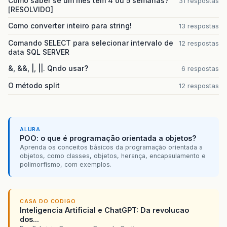
Como saber se um mes tem 4 ou 5 semanas?
31 respostas
[RESOLVIDO]
Como converter inteiro para string!
13 respostas
Comando SELECT para selecionar intervalo de
12 respostas
data SQL SERVER
&, &&, |, ||. Qndo usar?
6 respostas
O método split
12 respostas
ALURA
POO: o que é programação orientada a objetos?
Aprenda os conceitos básicos da programação orientada a
objetos, como classes, objetos, herança, encapsulamento e
polimorfismo, com exemplos.
CASA DO CODIGO
Inteligencia Artificial e ChatGPT: Da revolucao
dos...