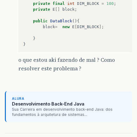
private
final
int
DIM_BLOCK
=
100
;
private
E
[]
block
;
public
DataBlock
(){
block
=
new
E
[
DIM_BLOCK
]
;
}
}
o que estou aki fazendo de mal ? Como
resolver este problema ?
ALURA
Desenvolvimento Back-End Java
Sua Carreira em desenvolvimento back-end Java: dos
fundamentos à arquitetura de sistemas...