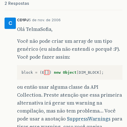
2 Respostas
CD1PJ
5 de nov. de 2006
C
Olá TelmaSofia,
Você não pode criar um array de um tipo
genérico (eu ainda não entendi o porquê :P).
Você pode fazer assim:
block
=
(
E
[]
)
new
Object
[
DIM_BLOCK
]
;
ou então usar alguma classe da API
Collection. Preste atenção que essa primeira
alternativa irá gerar um warning na
compilação, mas não tem problema… Você
pode usar a anotação
SuppressWarnings
para
tirar esse warning, caso você queira.