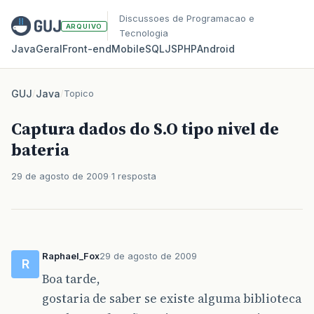
Discussoes de Programacao e
ARQUIVO
Tecnologia
Java
Geral
Front‑end
Mobile
SQL
JS
PHP
Android
GUJ
/
Java
/
Topico
Captura dados do S.O tipo nivel de
bateria
29 de agosto de 2009
1 resposta
Raphael_Fox
29 de agosto de 2009
R
Boa tarde,
gostaria de saber se existe alguma biblioteca