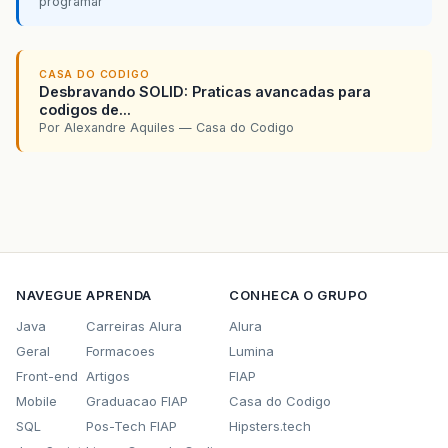
programar
CASA DO CODIGO
Desbravando SOLID: Praticas avancadas para
codigos de...
Por Alexandre Aquiles — Casa do Codigo
NAVEGUE
APRENDA
CONHECA O GRUPO
Java
Carreiras Alura
Alura
Geral
Formacoes
Lumina
Front-end
Artigos
FIAP
Mobile
Graduacao FIAP
Casa do Codigo
SQL
Pos-Tech FIAP
Hipsters.tech