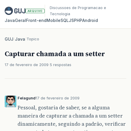
Discussoes de Programacao e
ARQUIVO
Tecnologia
Java
Geral
Front‑end
Mobile
SQL
JS
PHP
Android
GUJ
/
Java
/
Topico
Capturar chamada a um setter
17 de fevereiro de 2009
5 respostas
Felagund
17 de fevereiro de 2009
Pessoal, gostaria de saber, se a alguma
maneira de capturar a chamada a um setter
dinamicamente, seguindo a padrão, verificar