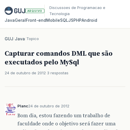
Discussoes de Programacao e
ARQUIVO
Tecnologia
Java
Geral
Front‑end
Mobile
SQL
JS
PHP
Android
GUJ
/
Java
/
Topico
Capturar comandos DML que são
executados pelo MySql
24 de outubro de 2012
3 respostas
Planc
24 de outubro de 2012
Bom dia, estou fazendo um trabalho de
faculdade onde o objetivo será fazer uma