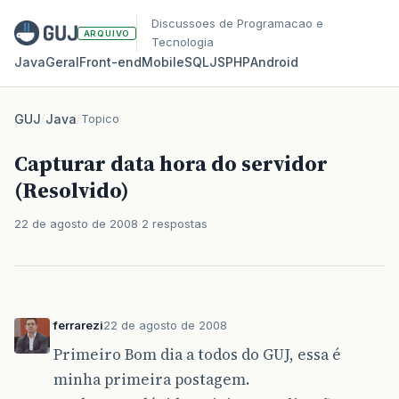
Discussoes de Programacao e
ARQUIVO
Tecnologia
Java
Geral
Front‑end
Mobile
SQL
JS
PHP
Android
GUJ
/
Java
/
Topico
Capturar data hora do servidor
(Resolvido)
22 de agosto de 2008
2 respostas
ferrarezi
22 de agosto de 2008
Primeiro Bom dia a todos do GUJ, essa é
minha primeira postagem.