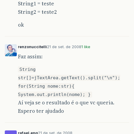
String1 = teste
String2 = teste2
ok
renzonuccitelli
21 de set. de 2008
1 like
Faz assim:
String
str[]=jTextArea.getText().split("\n");
for(String nome:str){
System.out.println(nome); }
Aí veja se o resultado é o que vc queria.
Espero ter ajudado
rafael.eng
21 de set. de 2008