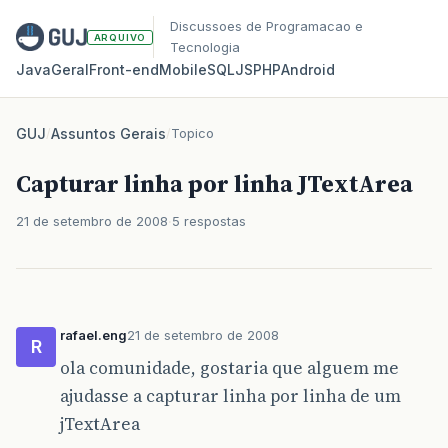
Discussoes de Programacao e
ARQUIVO
Tecnologia
Java
Geral
Front‑end
Mobile
SQL
JS
PHP
Android
GUJ
/
Assuntos Gerais
/
Topico
Capturar linha por linha JTextArea
21 de setembro de 2008
5 respostas
rafael.eng
21 de setembro de 2008
R
ola comunidade, gostaria que alguem me
ajudasse a capturar linha por linha de um
jTextArea