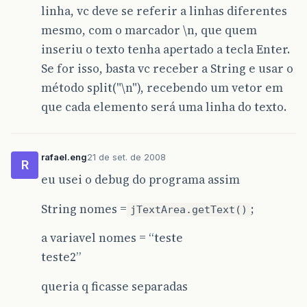
linha, vc deve se referir a linhas diferentes
mesmo, com o marcador \n, que quem
inseriu o texto tenha apertado a tecla Enter.
Se for isso, basta vc receber a String e usar o
método split("\n"), recebendo um vetor em
que cada elemento será uma linha do texto.
rafael.eng
21 de set. de 2008
R
eu usei o debug do programa assim
String nomes =
;
jTextArea.getText()
a variavel nomes = “teste
teste2”
queria q ficasse separadas