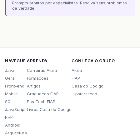
Prompts prontos por especialistas. Resolva seus problemas
de verdade.
NAVEGUE
APRENDA
CONHECA O GRUPO
Java
Carreiras Alura
Alura
Geral
Formacoes
FIAP
Front-end
Artigos
Casa do Codigo
Mobile
Graduacao FIAP
Hipsters.tech
SQL
Pos-Tech FIAP
JavaScript
Livros Casa do Codigo
PHP
Android
Arquitetura