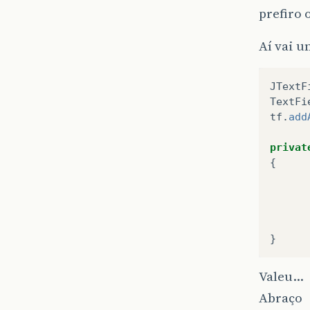
prefiro 
Aí vai 
JTextF
TextFi
tf
.
add
privat
{
}
Valeu…
Abraço