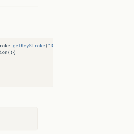
roke
.
getKeyStroke
(
"DELETE"
),
"deletar"
);
ion
(){