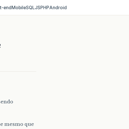
t‑end
Mobile
SQL
JS
PHP
Android
e
 sendo
ame mesmo que