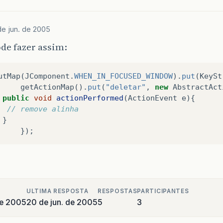
de jun. de 2005
de fazer assim:
utMap
(
JComponent
.
WHEN_IN_FOCUSED_WINDOW
).
put
(
KeySt
getActionMap
().
put
(
"deletar"
,
new
AbstractAct
public
void
actionPerformed
(
ActionEvent
e
){
// remove alinha
}
});
ULTIMA RESPOSTA
RESPOSTAS
PARTICIPANTES
de 2005
20 de jun. de 2005
5
3