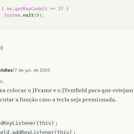
(
ke
.
getKeyCode
()
==
27
)
System
.
exit
(
0
)
;
:)
hilles
17 de jun. de 2005
o.
sa colocar o JFrame e o JTextfield para que esteja
cutar a função caso a tecla seja pressionada.
;
ddKeyListener(this)
;
ield.addKeyListener(this)