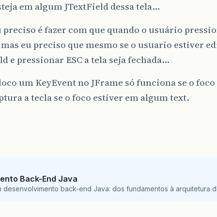
steja em algum JTextField dessa tela…
 preciso é fazer com que quando o usuário pressio
e mas eu preciso que mesmo se o usuario estiver e
ld e pressionar ESC a tela seja fechada…
loco um KeyEvent no JFrame só funciona se o foco e
ptura a tecla se o foco estiver em algum text.
ento Back-End Java
m desenvolvimento back-end Java: dos fundamentos à arquitetura de