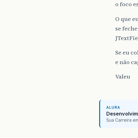
o foco e
O que eu
se fech
JTextFie
Se eu co
e não ca
Valeu
ALURA
Desenvolvim
Sua Carreira e