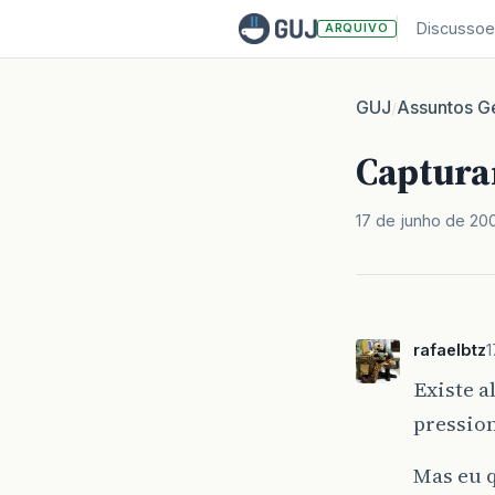
Discussoe
ARQUIVO
GUJ
Assuntos Ge
/
Captura
17 de junho de 20
rafaelbtz
1
Existe a
pressio
Mas eu 