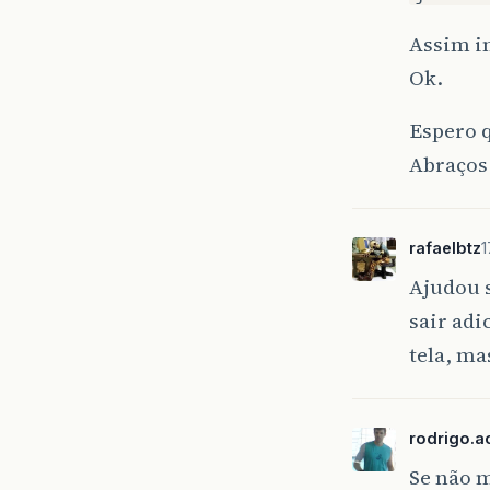
Assim in
Ok.
Espero 
Abraços
rafaelbtz
1
Ajudou 
sair ad
tela, ma
rodrigo.ac
Se não m