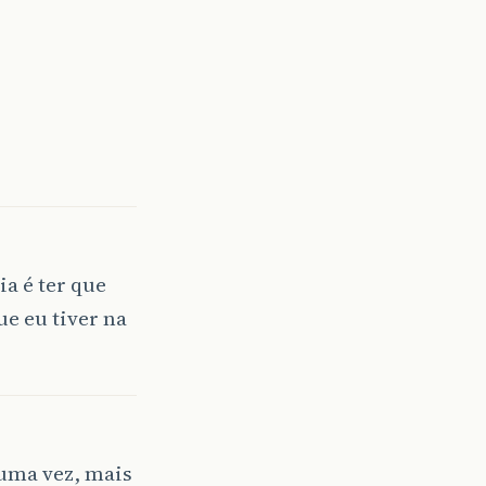
a é ter que
e eu tiver na
 uma vez, mais