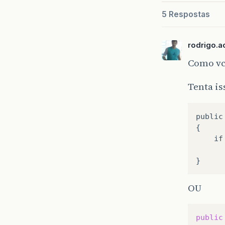
5 Respostas
rodrigo.ac
Como vc
Tenta is
public
{

	if ( ke.getKeyCode() == KeyEvent.VK_ESCAPE )

		System.exit(
OU
public