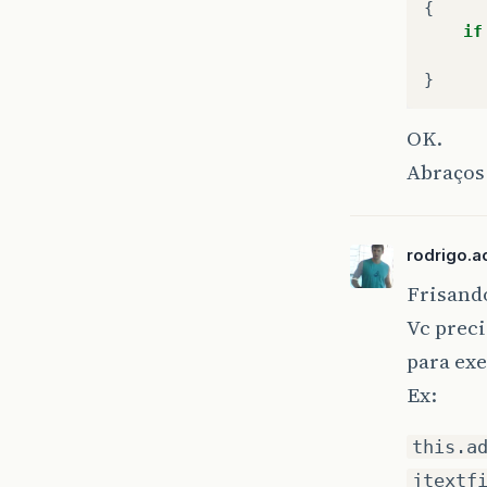
if
OK.
Abraços
rodrigo.ac
Frisand
Vc preci
para exe
Ex:
this.a
jtextf