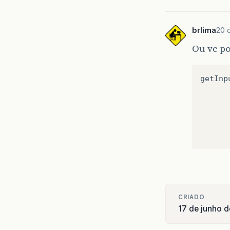
brlima
20 
Ou vc po
getInp
CRIADO
17 de junho 