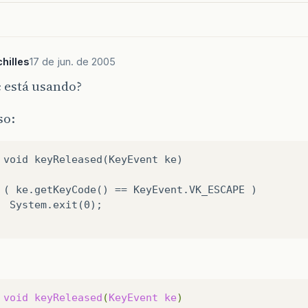
hilles
17 de jun. de 2005
 está usando?
so:
 void keyReleased(KeyEvent ke)

0);

void
keyReleased
(
KeyEvent
ke
)