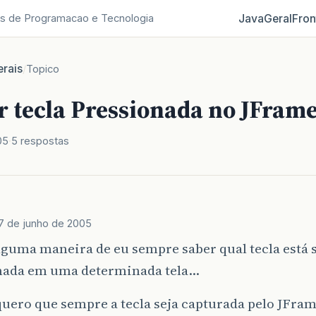
Java
Geral
Fron
s de Programacao e Tecnologia
rais
/
Topico
r tecla Pressionada no JFram
05
5 respostas
7 de junho de 2005
lguma maneira de eu sempre saber qual tecla está
nada em uma determinada tela…
quero que sempre a tecla seja capturada pelo JFr