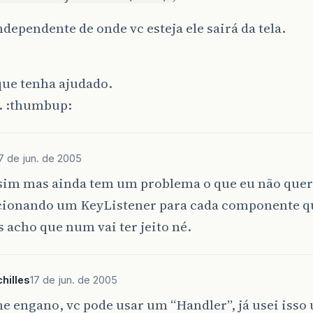
dependente de onde vc esteja ele sairá da tela.
que tenha ajudado.
. :thumbup:
7 de jun. de 2005
sim mas ainda tem um problema o que eu não queri
icionando um KeyListener para cada componente qu
s acho que num vai ter jeito né.
hilles
17 de jun. de 2005
e engano, vc pode usar um “Handler”, já usei isso