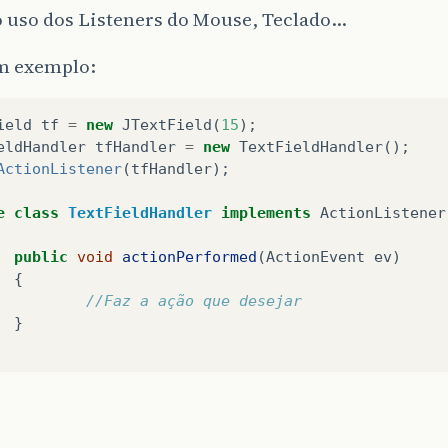
o uso dos Listeners do Mouse, Teclado…
um exemplo:
ield
tf
=
new
JTextField
(
15
);
eldHandler
tfHandler
=
new
TextFieldHandler
();
ActionListener
(
tfHandler
);
e
class
TextFieldHandler
implements
ActionListener
public
void
actionPerformed
(
ActionEvent
ev
)
{
//Faz a ação que desejar
}