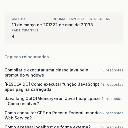
CRIADO
ULTIMA RESPOSTA
RESPOSTAS
19 de março de 2013
22 de mar. de 2013
8
PARTICIPANTES
4
Topicos relacionados
Compilar e executar uma classe java pelo
13 respostas
prompt do windows
[RESOLVIDO] Como executar função JavaScript
13 respostas
após página carregada
Java.lang.OutOfMemoryError: Java heap space
11 respostas
- Como resolver?
Como consultar CPF na Receita Federal usando
22 respostas
Web Service?
Como acessar localhost de forma externa?
13 respostas