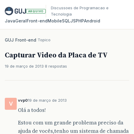
Discussoes de Programacao e
ARQUIVO
Tecnologia
Java
Geral
Front‑end
Mobile
SQL
JS
PHP
Android
GUJ
/
Front-end
/
Topico
Capturar Video da Placa de TV
19 de março de 2013
8 respostas
vvp0
19 de março de 2013
V
Olá a todos!
Estou com um grande problema preciso da
ajuda de vocês,tenho um sistema de chamada