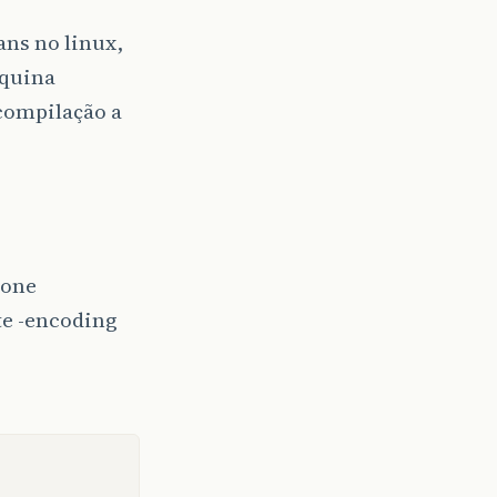
ans no linux,
aquina
compilação a
ione
te -encoding