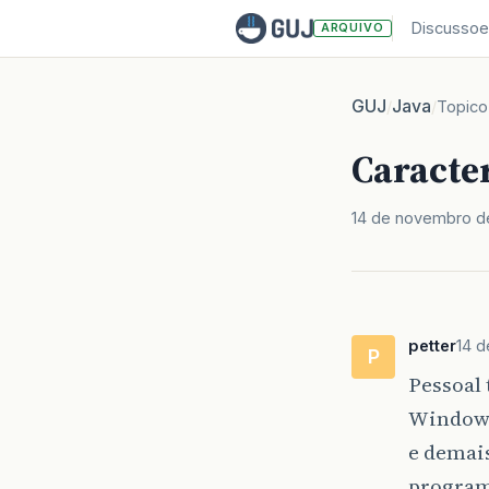
Discussoe
ARQUIVO
GUJ
Java
/
/
Topico
Caracte
14 de novembro d
petter
14 
P
Pessoal
Windows 
e demais
programa