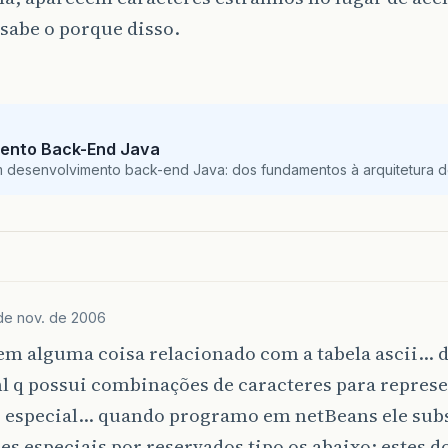
sabe o porque disso.
ento Back-End Java
m desenvolvimento back-end Java: dos fundamentos à arquitetura de
de nov. de 2006
em alguma coisa relacionado com a tabela ascii… d
ml q possui combinações de caracteres para repres
r especial… quando programo em netBeans ele subs
es especiais por reservados tipo os abaixo: estes d