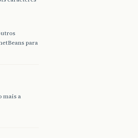
outros
 netBeans para
o mais a