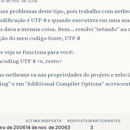
e
14 de nov. de 2006
uns problemas deste tipo, pois trabalho com netbe
codificação é UTF-8 e quando executava em uma m
 dava a mesma coisa. Bem… resolvi “setando” na 
ção do meu codigo fonte, UTF-8
 e veja se funciona para você:
encoding UTF-8 <o_resto>
o netbeans va nas propriedades do projeto e selec
ing” e em “Additional Compiler Options” acrescen
ULTIMA RESPOSTA
RESPOSTAS
PARTICIPANTES
bro de 2006
14 de nov. de 2006
3
3