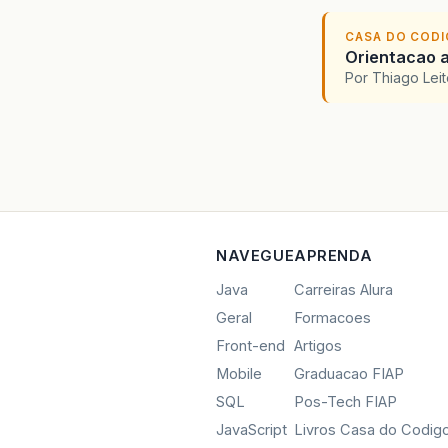
CASA DO COD
Orientacao a
Por Thiago Lei
NAVEGUE
APRENDA
Java
Carreiras Alura
Geral
Formacoes
Front-end
Artigos
Mobile
Graduacao FIAP
SQL
Pos-Tech FIAP
JavaScript
Livros Casa do Codig