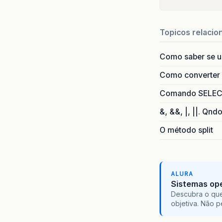
Topicos relacio
Como saber se 
Como converter i
Comando SELECT 
&, &&, |, ||. Qnd
O método split
ALURA
Sistemas ope
Descubra o que
objetiva. Não 