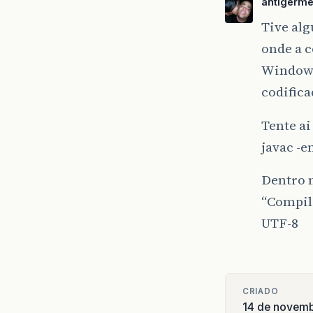
antigerm
Tive alg
onde a 
Windows
codifica
Tente ai
javac -
Dentro n
“Compil
UTF-8
CRIADO
14 de novem