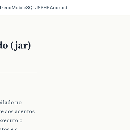
t‑end
Mobile
SQL
JS
PHP
Android
o (jar)
pilado no
re aos acentos
executo o
tos e ç.