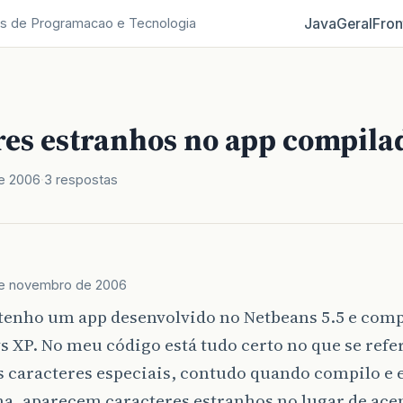
Java
Geral
Fron
s de Programacao e Tecnologia
res estranhos no app compilad
e 2006
3 respostas
de novembro de 2006
 tenho um app desenvolvido no Netbeans 5.5 e com
XP. No meu código está tudo certo no que se refe
 caracteres especiais, contudo quando compilo e 
, aparecem caracteres estranhos no lugar de acen