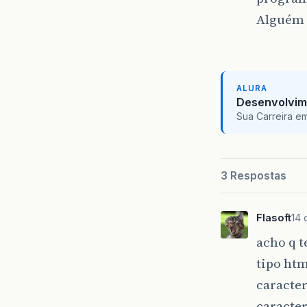
Alguém 
ALURA
Desenvolvim
Sua Carreira e
3 Respostas
Flasoft
14 
acho q t
tipo ht
caracte
caracter