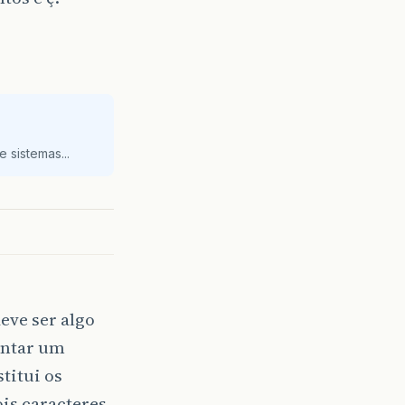
 sistemas...
eve ser algo
entar um
titui os
ois caracteres