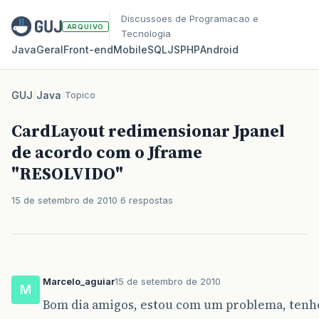
Discussoes de Programacao e
ARQUIVO
Tecnologia
Java
Geral
Front‑end
Mobile
SQL
JS
PHP
Android
GUJ
/
Java
/
Topico
CardLayout redimensionar Jpanel
de acordo com o Jframe
"RESOLVIDO"
15 de setembro de 2010
6 respostas
Marcelo_aguiar
15 de setembro de 2010
M
Bom dia amigos, estou com um problema, tenh