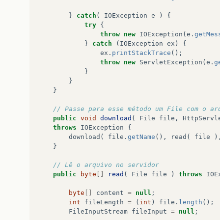
}
catch
(
IOException
e
)
{
try
{
throw
new
IOException
(
e
.
getMes
}
catch
(
IOException
ex
)
{
ex
.
printStackTrace
();
throw
new
ServletException
(
e
.
g
}
}
}
// Passe para esse método um File com o ar
public
void
download
(
File
file
,
HttpServl
throws
IOException
{
download
(
file
.
getName
(),
read
(
file
)
}
// Lê o arquivo no servidor
public
byte
[]
read
(
File
file
)
throws
IOE
byte
[]
content
=
null
;
int
fileLength
=
(
int
)
file
.
length
();
FileInputStream
fileInput
=
null
;