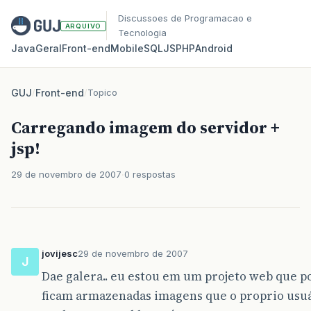
Discussoes de Programacao e
ARQUIVO
Tecnologia
Java
Geral
Front‑end
Mobile
SQL
JS
PHP
Android
GUJ
/
Front-end
/
Topico
Carregando imagem do servidor +
jsp!
29 de novembro de 2007
0 respostas
jovijesc
29 de novembro de 2007
J
Dae galera.. eu estou em um projeto web que p
ficam armazenadas imagens que o proprio usu