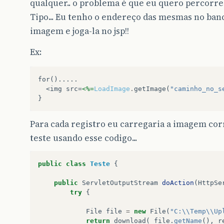
qualquer.. o problema é que eu quero percorrer 
Tipo... Eu tenho o endereço das mesmas no banco
imagem e joga-la no jsp!!
Ex:
for().....
  <img src=
<%=
LoadImage
.
getImage
(
"caminho_no_s
}
Para cada registro eu carregaria a imagem corr
teste usando esse codigo...
public
class
Teste
{
public
ServletOutputStream
doAction
(
HttpSe
try
{
File
file
=
new
File
(
"C:\\Temp\\Up
return
download
(
file
.
getName
(),
r