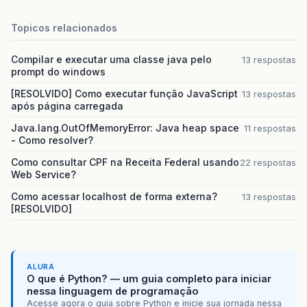
//response.setContentType( "image/jpeg
Topicos relacionados
ServletOutputStream
outStream
=
respon
Compilar e executar uma classe java pelo
// envia o conteúdo do arquivo para o 
13 respostas
prompt do windows
try
{
outStream
.
write
(
content
);
[RESOLVIDO] Como executar função JavaScript
13 respostas
outStream
.
flush
();
após página carregada
}
finally
{
outStream
.
close
();
Java.lang.OutOfMemoryError: Java heap space
11 respostas
}
- Como resolver?
return
outStream
;
Como consultar CPF na Receita Federal usando
22 respostas
}
Web Service?
}
Como acessar localhost de forma externa?
13 respostas
[RESOLVIDO]
ALURA
O que é Python? — um guia completo para iniciar
nessa linguagem de programação
Acesse agora o guia sobre Python e inicie sua jornada nessa