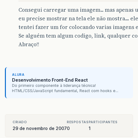
try
{
Consegui carregar uma imagem... mas apenas um
fileInput
=
new
FileInputStream
(
fi
eu precise mostrar na tela ele não mostra.... 
BufferedInputStream
bufferedInput
tentei fazer um for colocando varias imagens e
fileInput
);
Se alguém tem algum codigo, link, qualquer co
content
=
new
byte
[
fileLength
]
;
bufferedInput
.
read
(
content
,
0
,
fil
Abraço!!
bufferedInput
.
close
();
}
finally
{
if
(
fileInput
!=
null
)
{
fileInput
.
close
();
}
ALURA
}
Desenvolvimento Front-End React
Do primeiro componente à liderança técnica!
return
content
;
HTML/CSS/JavaScript fundamental, React com hooks e...
}
public
ServletOutputStream
download
(
Strin
HttpServletResponse
response
)
thr
CRIADO
RESPOSTAS
PARTICIPANTES
29 de novembro de 2007
0
1
//response.addHeader( "Content-Disposi
//      "attachment; filename=" + file