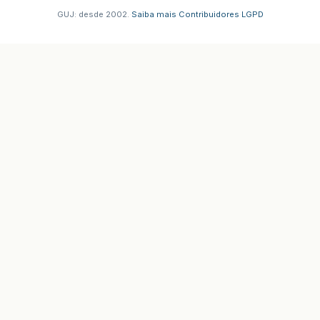
GUJ: desde 2002.
·
Saiba mais
·
Contribuidores
·
LGPD