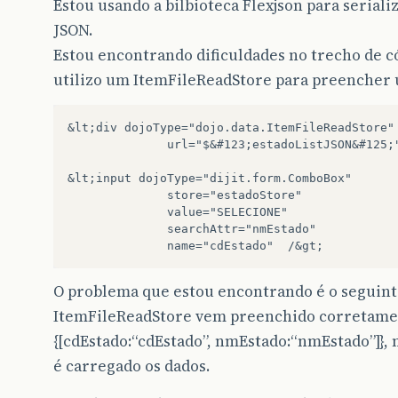
Estou usando a bilbioteca Flexjson para seriali
JSON.
Estou encontrando dificuldades no trecho de c
utilizo um ItemFileReadStore para preencher
&lt;div dojoType="dojo.data.ItemFileReadStore" 
              url="$&#123;estadoListJSON&#125;"
&lt;input dojoType="dijit.form.ComboBox"

              store="estadoStore"

              value="SELECIONE"

              searchAttr="nmEstado"

O problema que estou encontrando é o seguin
ItemFileReadStore vem preenchido corretame
{[cdEstado:“cdEstado”, nmEstado:“nmEstado”]},
é carregado os dados.