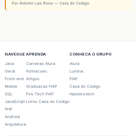
Por Antonio Luis Rossi — Casa do Codigo
NAVEGUE
APRENDA
CONHECA O GRUPO
Java
Carreiras Alura
Alura
Geral
Formacoes
Lumina
Front-end
Artigos
FIAP
Mobile
Graduacao FIAP
Casa do Codigo
SQL
Pos-Tech FIAP
Hipsters.tech
JavaScript
Livros Casa do Codigo
PHP
Android
Arquitetura