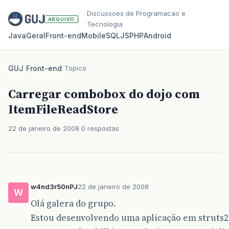
Discussoes de Programacao e
ARQUIVO
Tecnologia
Java
Geral
Front‑end
Mobile
SQL
JS
PHP
Android
GUJ
/
Front-end
/
Topico
Carregar combobox do dojo com
ItemFileReadStore
22 de janeiro de 2008
0 respostas
w4nd3r50nPJ
22 de janeiro de 2008
W
Olá galera do grupo.
Estou desenvolvendo uma aplicação em struts2