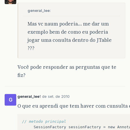
general_lee:
Mas vc naum poderia… me dar um
exemplo bem de como eu poderia
jogar uma conulta dentro do JTable
???
Você pode responder as perguntas que te
fiz?
general_lee
1 de set. de 2010
G
O que eu aprendi que tem haver com cunsulta é
// metodo principal
SessionFactory
sessionFactory
=
new
Annot