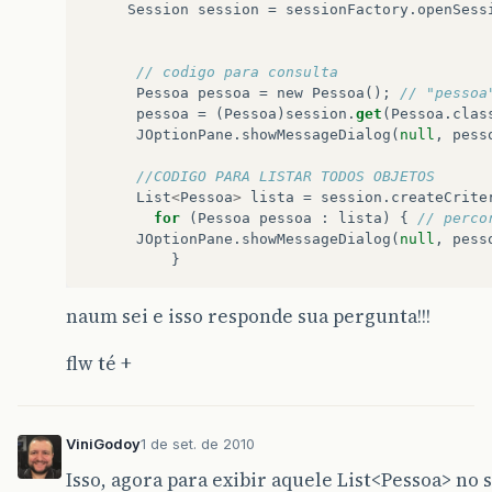
Session
session
=
sessionFactory
.
openSess
// codigo para consulta
Pessoa
pessoa
=
new
Pessoa
();
// "pessoa
pessoa
=
(
Pessoa
)
session
.
get
(
Pessoa
.
clas
JOptionPane
.
showMessageDialog
(
null
,
pess
//CODIGO PARA LISTAR TODOS OBJETOS
List
<
Pessoa
>
lista
=
session
.
createCrite
for
(
Pessoa
pessoa
:
lista
)
{
// perco
JOptionPane
.
showMessageDialog
(
null
,
pess
}
naum sei e isso responde sua pergunta!!!
flw té +
ViniGodoy
1 de set. de 2010
Isso, agora para exibir aquele List<Pessoa> no 