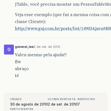
JTable, você precisa montar um PessoaTableMo
Veja esse exemplo (que faz a mesma coisa com 
classe Cliente):
http://www.guj.com.br/posts/list/149034.java#80
general_lee
2 de set. de 2010
G
Valeu mesmo pela ajuda!!!
flw
abraço
té
CRIADO
ULTIMA RESPOSTA
RESPOSTAS
30 de agosto de 2010
2 de set. de 2010
7
PARTICIPANTES