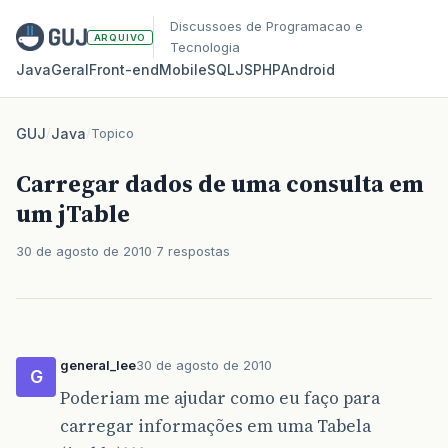
Discussoes de Programacao e
ARQUIVO
Tecnologia
Java
Geral
Front‑end
Mobile
SQL
JS
PHP
Android
GUJ
/
Java
/
Topico
Carregar dados de uma consulta em
um jTable
30 de agosto de 2010
7 respostas
general_lee
30 de agosto de 2010
G
Poderiam me ajudar como eu faço para
carregar informações em uma Tabela